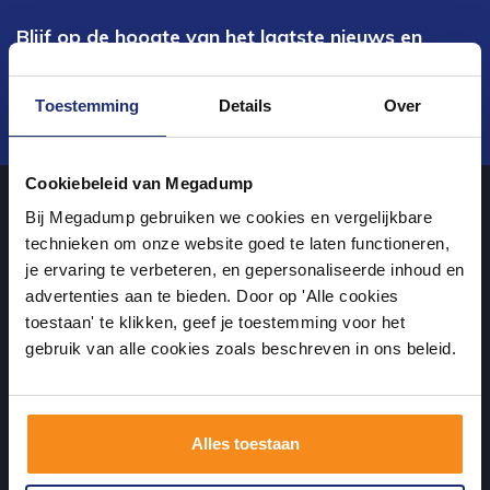
Blijf op de hoogte van het laatste nieuws en
ontwikkelingen
Toestemming
Details
Over
Verstuur
Cookiebeleid van Megadump
Bij Megadump gebruiken we cookies en vergelijkbare
Over ons
technieken om onze website goed te laten functioneren,
je ervaring te verbeteren, en gepersonaliseerde inhoud en
advertenties aan te bieden. Door op 'Alle cookies
uw sanitairwinkel in Wormer waar u niet alleen in onze showroom
toestaan' te klikken, geef je toestemming voor het
terecht kunt voor badkamertegels en sanitair, maar ook via de
gebruik van alle cookies zoals beschreven in ons beleid.
online winkel kan bestellen!
Alles toestaan