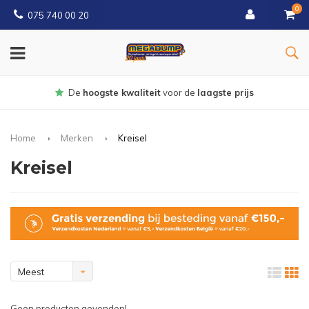
0
075 740 00 20
Gratis
bezorgd vanaf € 150
Home
Merken
Kreisel
Kreisel
Meest
bekeken
Geen producten gevonden!...