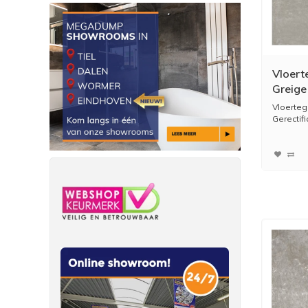
Vloert
Greige
(Prijs 
Vloerteg
Gerectific