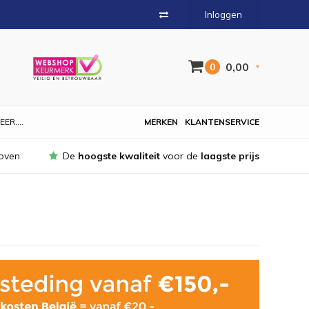
Inloggen
0,00
0
EER....
MERKEN
KLANTENSERVICE
oven
De
hoogste kwaliteit
voor de
laagste prijs