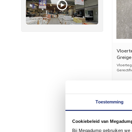
Vloert
Greige
(Prijs 
Vloerteg
Gerectific
Toestemming
Cookiebeleid van Megadum
Bij Megadump gebruiken we co