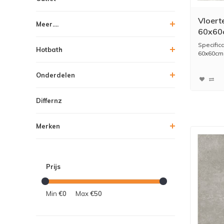
Vloert
Meer....
60x60c
Specific
Hotbath
60x60cm I
Onderdelen
Differnz
Merken
Prijs
Min
€0
Max
€50