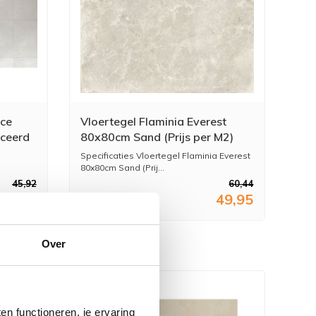
ace
Vloertegel Flaminia Everest
iceerd
80x80cm Sand (Prijs per M2)
Specificaties Vloertegel Flaminia Everest
80x80cm Sand (Prij...
45,92
60,44
37,95
49,95
Over
n functioneren, je ervaring