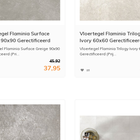
egel Flaminia Surface
Vloertegel Flaminia Trilo
 90x90 Gerectificeerd
Ivory 60x60 Gerectificeerd
Per M2)
Per M2)
el Flaminia Surface Greige 90x90
Vloertegel Flaminia Trilogy Ivory
eerd (Pri...
Gerectificeerd (Prij...
45,92
37,95