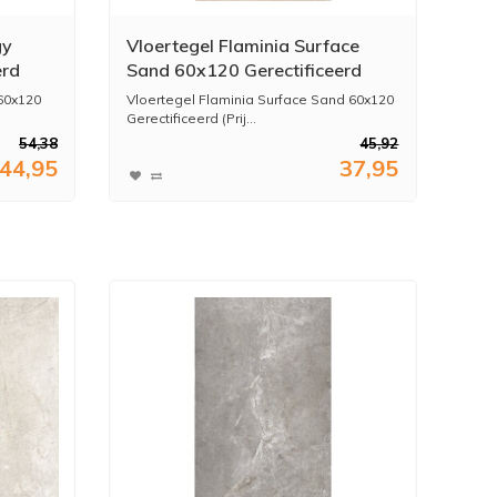
gy
Vloertegel Flaminia Surface
erd
Sand 60x120 Gerectificeerd
(Prijs Per M2)
 60x120
Vloertegel Flaminia Surface Sand 60x120
Gerectificeerd (Prij...
54,38
45,92
44,95
37,95