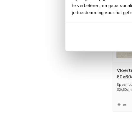
te verbeteren, en gepersonali
je toestemming voor het gebr
Vloert
60x60c
Specific
60x60cm S