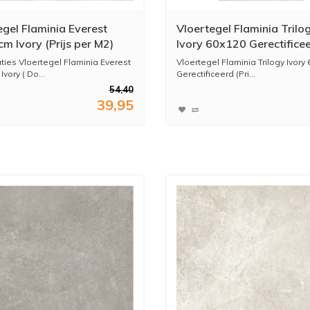
egel Flaminia Everest
Vloertegel Flaminia Trilo
m Ivory (Prijs per M2)
Ivory 60x120 Gerectifice
(Prijs Per M2)
aties Vloertegel Flaminia Everest
Vloertegel Flaminia Trilogy Ivory
vory ( Do...
Gerectificeerd (Pri...
54,40
39,95