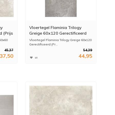
gy
Vloertegel Flaminia Trilogy
 (Prijs
Greige 60x120 Gerectificeerd
(Prijs Per M2)
 60x60
Vloertegel Flaminia Trilogy Greige 60x120
Gerectificeerd (Pr...
45,37
54,39
37,50
44,95