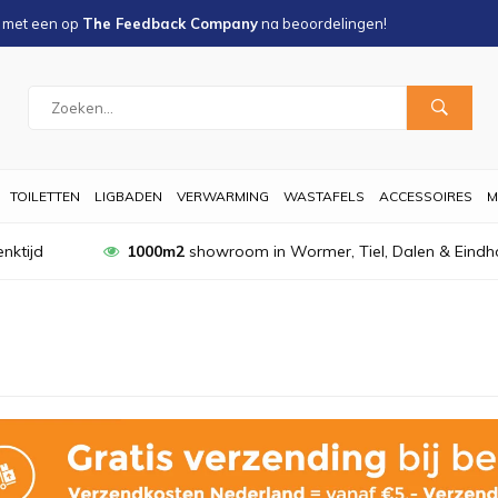
s met een
op
The Feedback Company
na
beoordelingen!
TOILETTEN
LIGBADEN
VERWARMING
WASTAFELS
ACCESSOIRES
M
nktijd
1000m2
showroom in Wormer, Tiel, Dalen & Eindh