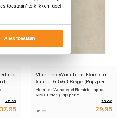
es toestaan' te klikken, geef
Alles toestaan
erlook
Vloer- en Wandtegel Flaminia
rd
Impact 60x60 Beige (Prijs per
er M2)
m2)
a
Vloer- en Wandtegel Flaminia Impact
60x60 Beige (Prijs per m...
45,92
32,00
37,95
29,95