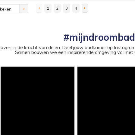
1
2
3
4
ekeken
#mijndroomba
loven in de kracht van delen. Deel jouw badkamer op Instag
Samen bouwen we een inspirerende omgeving vol met u