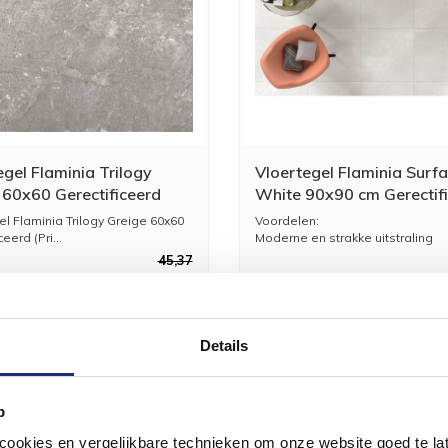
egel Flaminia Trilogy
Vloertegel Flaminia Surf
 60x60 Gerectificeerd
White 90x90 cm Gerectif
Per M2)
(Prijs Per M2)
el Flaminia Trilogy Greige 60x60
Voordelen:
eerd (Pri...
Moderne en strakke uitstraling
Duurzaam en onde...
45,37
37,50
Details
p
okies en vergelijkbare technieken om onze website goed te late