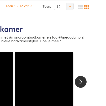
Toon 1 - 12 van 38
Toon:
12
dkamer
ram met #mijndroombadkamer en tag @megadumpnl.
nieke badkamerstijlen. Doe je mee?