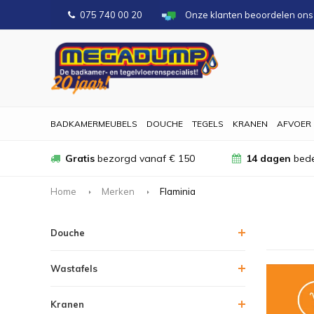
075 740 00 20
Onze klanten beoordelen on
BADKAMERMEUBELS
DOUCHE
TEGELS
KRANEN
AFVOER
Gratis
bezorgd vanaf € 150
14 dagen
bede
Home
Merken
Flaminia
Douche
Wastafels
Kranen