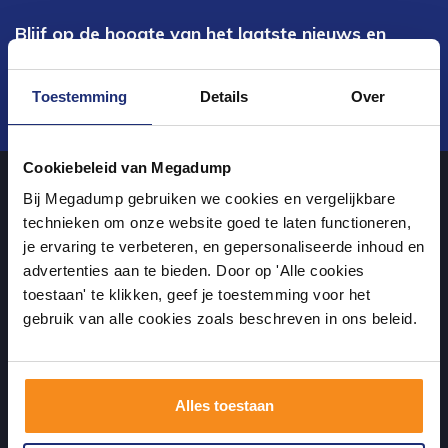
Blijf op de hoogte van het laatste nieuws en
ontwikkelingen
Toestemming
Details
Over
Verstuur
Cookiebeleid van Megadump
Bij Megadump gebruiken we cookies en vergelijkbare
Over ons
technieken om onze website goed te laten functioneren,
je ervaring te verbeteren, en gepersonaliseerde inhoud en
advertenties aan te bieden. Door op 'Alle cookies
uw sanitairwinkel in Wormer waar u niet alleen in onze showroom
toestaan' te klikken, geef je toestemming voor het
terecht kunt voor badkamertegels en sanitair, maar ook via de
gebruik van alle cookies zoals beschreven in ons beleid.
online winkel kan bestellen!
Alles toestaan