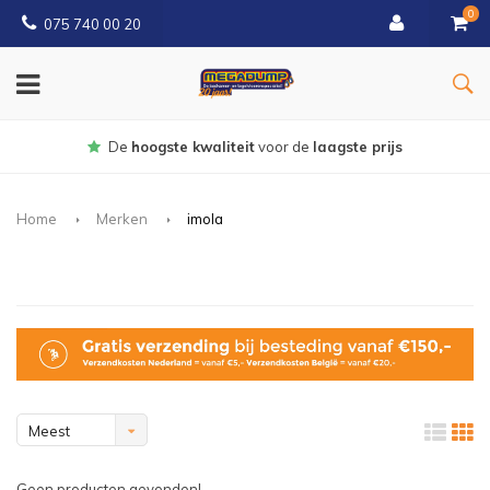
0
075 740 00 20
De
hoogste kwaliteit
voor de
laagste prijs
Home
Merken
imola
Meest
bekeken
Geen producten gevonden!...