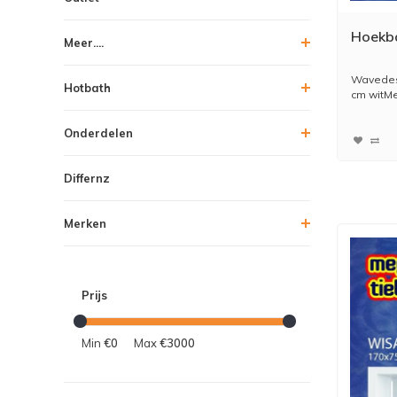
Hoekb
Meer....
Wavedesi
Hotbath
cm witMet
Onderdelen
Differnz
Merken
Prijs
Min
€0
Max
€3000