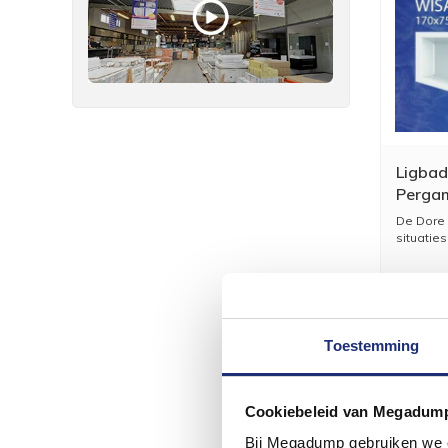
Ligba
Perga
De Dore 
situaties
Toestemming
Cookiebeleid van Megadum
Bij Megadump gebruiken we co