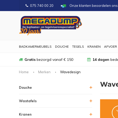
075 740 00 20
Onze klanten beoordelen on
BADKAMERMEUBELS
DOUCHE
TEGELS
KRANEN
AFVOER
Gratis
bezorgd vanaf € 150
14 dagen
bede
Home
Merken
Wavedesign
Wave
Douche
Wastafels
Kranen