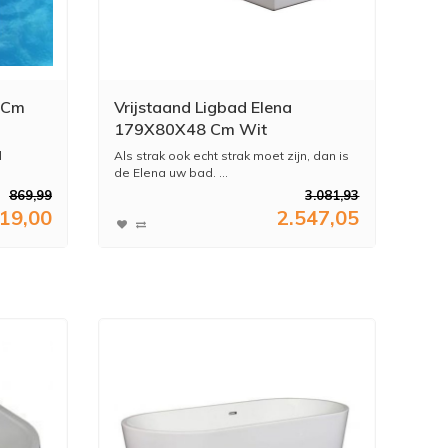
 Cm
Vrijstaand Ligbad Elena
179X80X48 Cm Wit
l
Als strak ook echt strak moet zijn, dan is
de Elena uw bad. ...
869,99
3.081,93
19,00
2.547,05