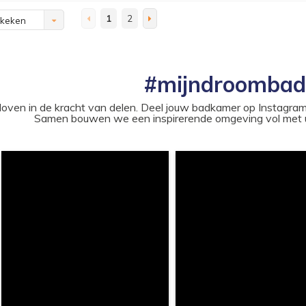
1
2
ekeken
#mijndroomba
loven in de kracht van delen. Deel jouw badkamer op Instag
Samen bouwen we een inspirerende omgeving vol met u