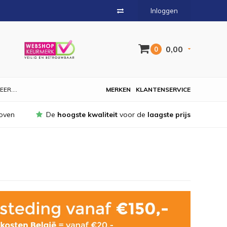
Inloggen
0,00
0
EER....
MERKEN
KLANTENSERVICE
oven
De
hoogste kwaliteit
voor de
laagste prijs