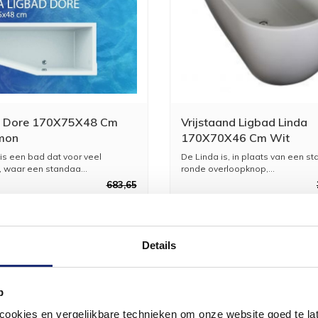
d Dore 170X75X48 Cm
Vrijstaand Ligbad Linda
mon
170X70X46 Cm Wit
is een bad dat voor veel
De Linda is, in plaats van een s
, waar een standaa...
ronde overloopknop,...
683,65
565,00
1.
Details
p
okies en vergelijkbare technieken om onze website goed te late