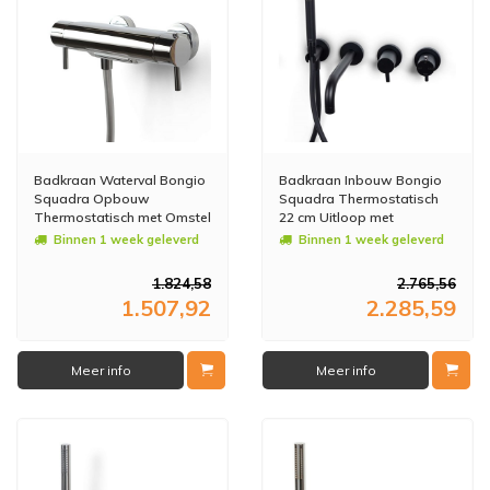
Badkraan Waterval Bongio
Badkraan Inbouw Bongio
Squadra Opbouw
Squadra Thermostatisch
Thermostatisch met Omstel
22 cm Uitloop met
RVS
Handdoucheset en 2-Weg
Binnen 1 week geleverd
Binnen 1 week geleverd
Omstel Mat Zwart
1.824,58
2.765,56
1.507,92
2.285,59
Meer info
Meer info