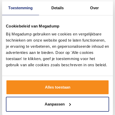
Toestemming
Details
Over
Cookiebeleid van Megadump
Bij Megadump gebruiken we cookies en vergelijkbare
Badkraan Inbouw Bongio
Badmengkraan Inbouw
Squadra Thermostatisch
Bongio Squadra 16 cm
technieken om onze website goed te laten functioneren,
16 cm Uitloop met
Uitloop met
je ervaring te verbeteren, en gepersonaliseerde inhoud en
Handdoucheset en 2-Weg
Handdoucheset en 2-Weg
Binnen 1 week geleverd
Binnen 1 week geleverd
advertenties aan te bieden. Door op 'Alle cookies
Omstel Chroom
Omstel Mat Zwart
toestaan' te klikken, geef je toestemming voor het
2.130,70
1.949,60
1.760,91
1.611,24
gebruik van alle cookies zoals beschreven in ons beleid.
Meer info
Meer info
Alles toestaan
1
2
3
4
5
6
Aanpassen