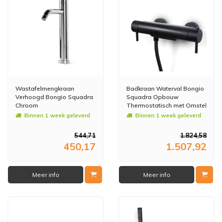
Wastafelmengkraan
Badkraan Waterval Bongio
Verhoogd Bongio Squadra
Squadra Opbouw
Chroom
Thermostatisch met Omstel
Mat Zwart
Binnen 1 week geleverd
Binnen 1 week geleverd
544,71
1.824,58
450,17
1.507,92
Meer info
Meer info