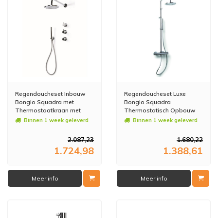
Regendoucheset Inbouw
Regendoucheset Luxe
Bongio Squadra met
Bongio Squadra
Thermostaatkraan met
Thermostatisch Opbouw
Losse Stopkranen,
met Handdouche Chroom
Binnen 1 week geleverd
Binnen 1 week geleverd
Douchearm en
Handdoucheset Chroom
2.087,23
1.680,22
1.724,98
1.388,61
Meer info
Meer info