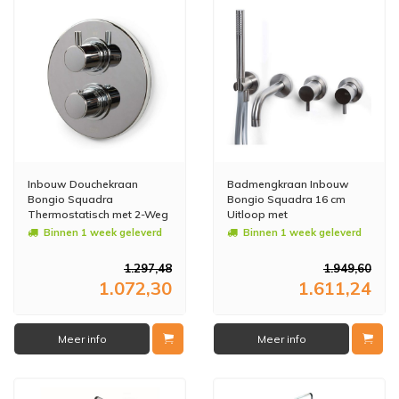
Inbouw Douchekraan
Badmengkraan Inbouw
Bongio Squadra
Bongio Squadra 16 cm
Thermostatisch met 2-Weg
Uitloop met
Mechanisch Omstel Chroom
Handdoucheset en 2-Weg
Binnen 1 week geleverd
Binnen 1 week geleverd
Omstel RVS
1.297,48
1.949,60
1.072,30
1.611,24
Meer info
Meer info