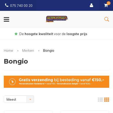
0
075 740 00 20
Gratis
bezorgd vanaf € 150
Home
Merken
Bongio
Bongio
Meest
bekeken