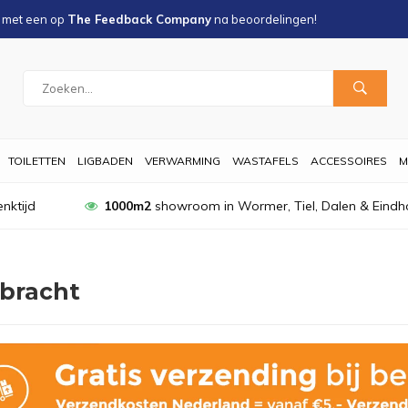
s met een
op
The Feedback Company
na
beoordelingen!
TOILETTEN
LIGBADEN
VERWARMING
WASTAFELS
ACCESSOIRES
M
nktijd
1000m2
showroom in Wormer, Tiel, Dalen & Eindh
bracht