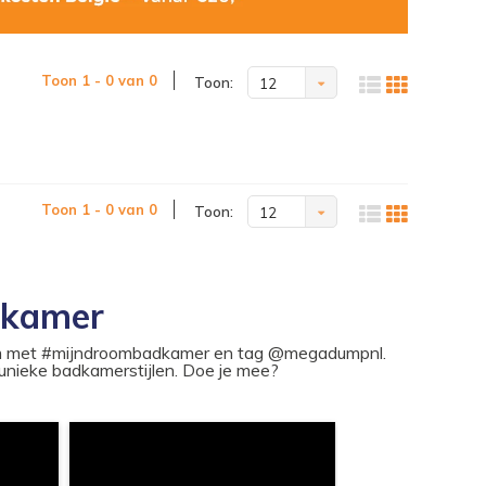
Toon 1 - 0 van 0
Toon:
12
Toon 1 - 0 van 0
Toon:
12
dkamer
ram met #mijndroombadkamer en tag @megadumpnl.
nieke badkamerstijlen. Doe je mee?