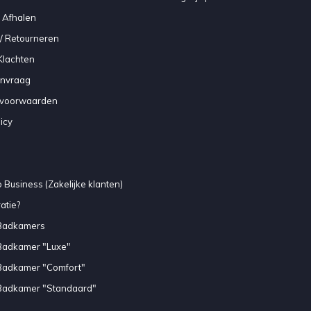
 Afhalen
/ Retourneren
Klachten
anvraag
voorwaarden
icy
 Business (Zakelijke klanten)
atie?
Badkamers
Badkamer "Luxe"
Badkamer "Comfort"
Badkamer "Standaard"