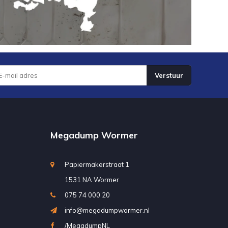
Verstuur
Megadump Wormer
Papiermakerstraat 1
1531 NA Wormer
075 74 000 20
info@megadumpwormer.nl
/MegadumpNL