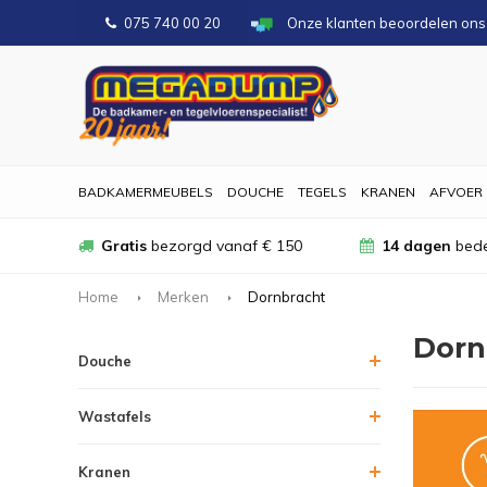
075 740 00 20
Onze klanten beoordelen on
BADKAMERMEUBELS
DOUCHE
TEGELS
KRANEN
AFVOER
Gratis
bezorgd vanaf € 150
14 dagen
bede
Home
Merken
Dornbracht
Dorn
Douche
Wastafels
Kranen