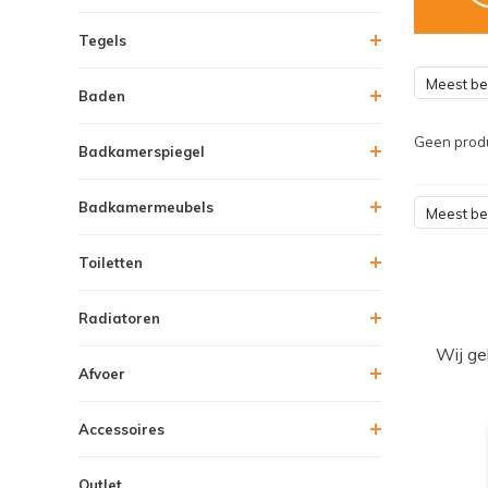
Tegels
Meest b
Baden
Geen produ
Badkamerspiegel
Badkamermeubels
Meest b
Toiletten
Radiatoren
Wij ge
Afvoer
Accessoires
Outlet