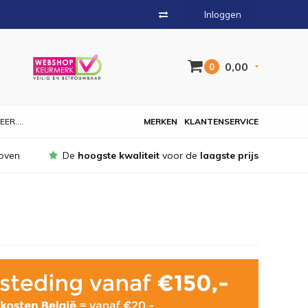
Inloggen
0,00
0
EER....
MERKEN
KLANTENSERVICE
oven
De
hoogste kwaliteit
voor de
laagste prijs