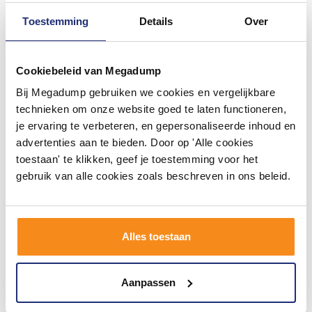
Toestemming
Details
Over
Cookiebeleid van Megadump
Bij Megadump gebruiken we cookies en vergelijkbare
Badkamer Ventilator Cata
Badkamer Ventilator Cata
E-150 GT Axial Timer 150
E-120 GT Axial Timer 120
technieken om onze website goed te laten functioneren,
mm 21W Wit
mm 15W Wit
je ervaring te verbeteren, en gepersonaliseerde inhoud en
2 - 3 Weken
2 - 3 Weken
advertenties aan te bieden. Door op 'Alle cookies
toestaan' te klikken, geef je toestemming voor het
180,00
151,00
149,00
125,00
gebruik van alle cookies zoals beschreven in ons beleid.
Meer info
Meer info
Alles toestaan
Aanpassen