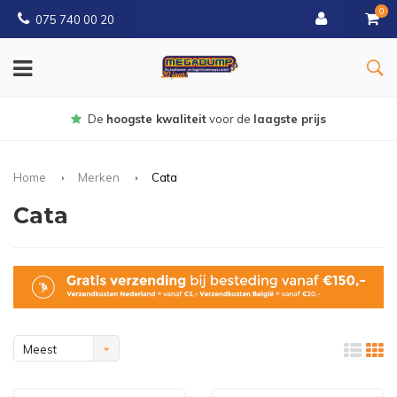
0
075 740 00 20
Gratis
bezorgd vanaf € 150
Home
Merken
Cata
Cata
Meest
bekeken