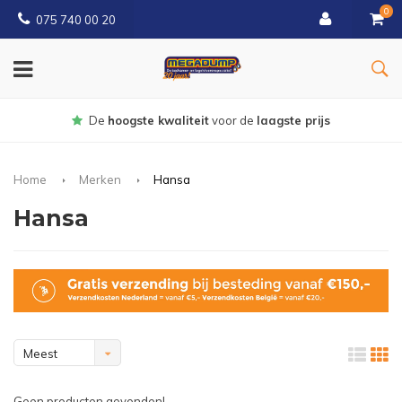
0
075 740 00 20
Gratis
bezorgd vanaf € 150
Home
Merken
Hansa
Hansa
Meest
bekeken
Geen producten gevonden!...