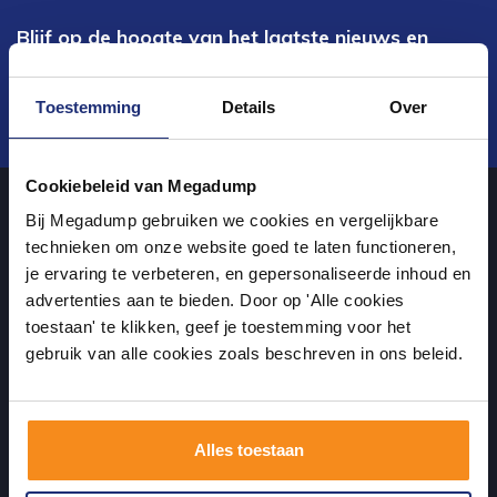
Blijf op de hoogte van het laatste nieuws en
ontwikkelingen
Toestemming
Details
Over
Verstuur
Cookiebeleid van Megadump
Bij Megadump gebruiken we cookies en vergelijkbare
Over ons
technieken om onze website goed te laten functioneren,
je ervaring te verbeteren, en gepersonaliseerde inhoud en
advertenties aan te bieden. Door op 'Alle cookies
uw sanitairwinkel in Wormer waar u niet alleen in onze showroom
toestaan' te klikken, geef je toestemming voor het
terecht kunt voor badkamertegels en sanitair, maar ook via de
gebruik van alle cookies zoals beschreven in ons beleid.
online winkel kan bestellen!
Alles toestaan