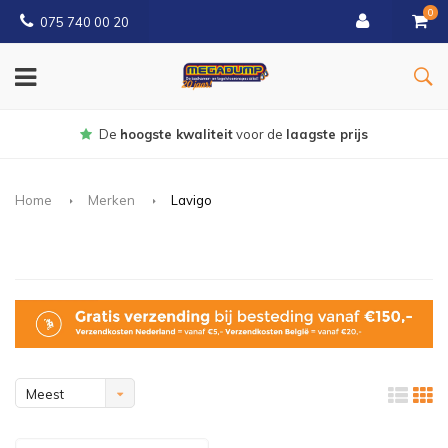
0
075 740 00 20
Gratis
bezorgd vanaf € 150
Home
Merken
Lavigo
Meest
bekeken