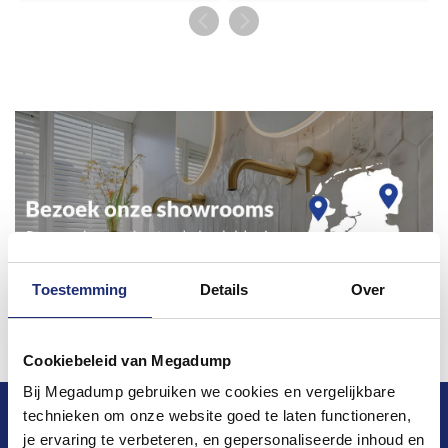
Toestemming
Details
Over
Cookiebeleid van Megadump
Bij Megadump gebruiken we cookies en vergelijkbare
technieken om onze website goed te laten functioneren,
Blijf op de hoogte van het laatste nieuws en
je ervaring te verbeteren, en gepersonaliseerde inhoud en
ontwikkelingen