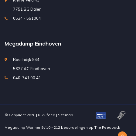
Kleine Veld 45
7751 BG Dalen
0524 - 551004
Megadump Eindhoven
Boschdijk 944
5627 AC Eindhoven
040-741 00 41
© Copyright 2026 |
RSS-feed
|
Sitemap
Megadump Wormer
9
/
10
-
212
beoordelingen op
The Feedback