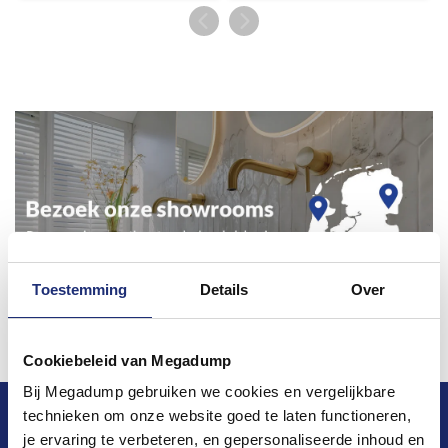
Toestemming
Details
Over
Cookiebeleid van Megadump
Bij Megadump gebruiken we cookies en vergelijkbare
technieken om onze website goed te laten functioneren,
Blijf op de hoogte van het laatste nieuws en
je ervaring te verbeteren, en gepersonaliseerde inhoud en
ontwikkelingen