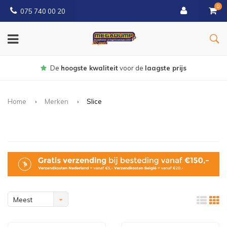
0
075 740 00 20
Gratis
bezorgd vanaf € 150
Home
Merken
Slice
Meest
bekeken