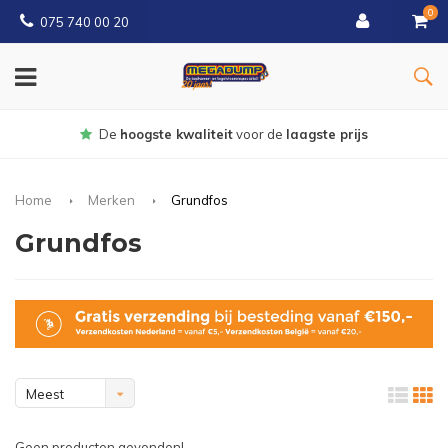
0
075 740 00 20
Gratis
bezorgd vanaf € 150
Home
Merken
Grundfos
Grundfos
Meest
bekeken
Geen producten gevonden!...