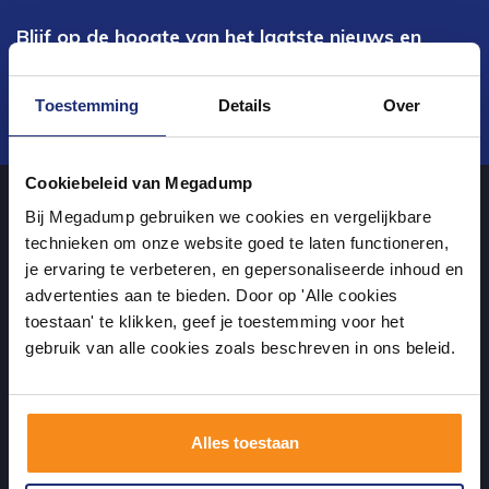
Blijf op de hoogte van het laatste nieuws en
ontwikkelingen
Toestemming
Details
Over
Verstuur
Cookiebeleid van Megadump
Bij Megadump gebruiken we cookies en vergelijkbare
Over ons
technieken om onze website goed te laten functioneren,
je ervaring te verbeteren, en gepersonaliseerde inhoud en
advertenties aan te bieden. Door op 'Alle cookies
uw sanitairwinkel in Wormer waar u niet alleen in onze showroom
toestaan' te klikken, geef je toestemming voor het
terecht kunt voor badkamertegels en sanitair, maar ook via de
gebruik van alle cookies zoals beschreven in ons beleid.
online winkel kan bestellen!
Alles toestaan