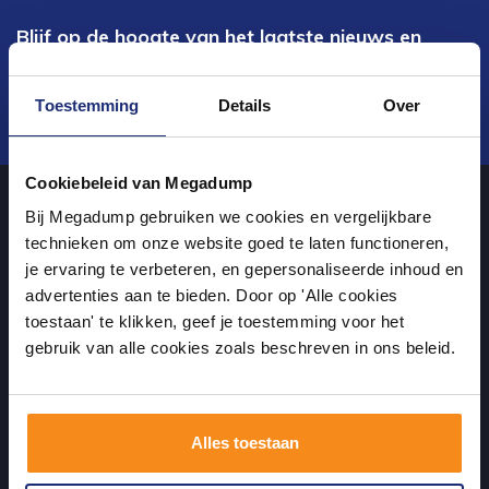
Blijf op de hoogte van het laatste nieuws en
ontwikkelingen
Toestemming
Details
Over
Verstuur
Cookiebeleid van Megadump
Bij Megadump gebruiken we cookies en vergelijkbare
Over ons
technieken om onze website goed te laten functioneren,
je ervaring te verbeteren, en gepersonaliseerde inhoud en
advertenties aan te bieden. Door op 'Alle cookies
uw sanitairwinkel in Wormer waar u niet alleen in onze showroom
toestaan' te klikken, geef je toestemming voor het
terecht kunt voor badkamertegels en sanitair, maar ook via de
gebruik van alle cookies zoals beschreven in ons beleid.
online winkel kan bestellen!
Alles toestaan