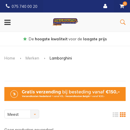
0
075 740 00 20
r de
laagste prijs
Gratis
bezorgd va
Home
Merken
Lamborghini
Meest
bekeken
Geen producten gevonden!...