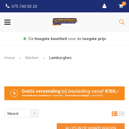
0
075 740 00 20
r de
laagste prijs
Gratis
bezorgd va
Home
Merken
Lamborghini
Meest
bekeken
ALLES IN DE WINKELWAGEN