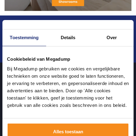
Blijf op de hoogte van het laatste nieuws en
ontwikkelingen
Toestemming
Details
Over
Verstuur
Cookiebeleid van Megadump
Bij Megadump gebruiken we cookies en vergelijkbare
technieken om onze website goed te laten functioneren,
je ervaring te verbeteren, en gepersonaliseerde inhoud en
Over ons
advertenties aan te bieden. Door op 'Alle cookies
toestaan' te klikken, geef je toestemming voor het
uw sanitairwinkel in Wormer waar u niet alleen in onze showroom
gebruik van alle cookies zoals beschreven in ons beleid.
terecht kunt voor badkamertegels en sanitair, maar ook via de
online winkel kan bestellen!
Alles toestaan