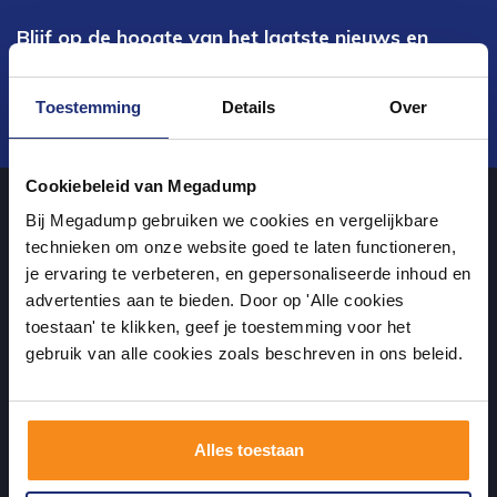
Blijf op de hoogte van het laatste nieuws en
ontwikkelingen
Toestemming
Details
Over
Verstuur
Cookiebeleid van Megadump
Bij Megadump gebruiken we cookies en vergelijkbare
Over ons
technieken om onze website goed te laten functioneren,
je ervaring te verbeteren, en gepersonaliseerde inhoud en
advertenties aan te bieden. Door op 'Alle cookies
uw sanitairwinkel in Wormer waar u niet alleen in onze showroom
toestaan' te klikken, geef je toestemming voor het
terecht kunt voor badkamertegels en sanitair, maar ook via de
gebruik van alle cookies zoals beschreven in ons beleid.
online winkel kan bestellen!
Alles toestaan