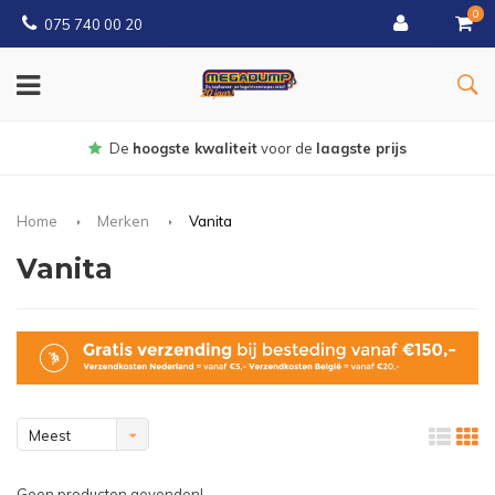
0
075 740 00 20
Gratis
bezorgd vanaf € 150
Home
Merken
Vanita
Vanita
Meest
bekeken
Geen producten gevonden!...