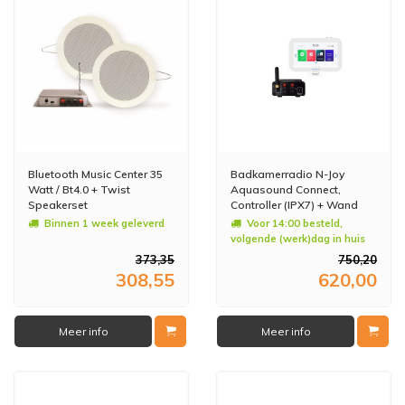
Bluetooth Music Center 35
Badkamerradio N-Joy
Watt / Bt4.0 + Twist
Aquasound Connect,
Speakerset
Controller (IPX7) + Wand
Lader + Bluetooth
Binnen 1 week geleverd
Voor 14:00 besteld,
Versterker / 50 WATT /
volgende (werk)dag in huis
230V/12V
373,35
750,20
308,55
620,00
Meer info
Meer info