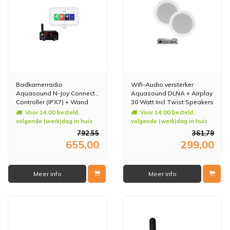
Badkamerradio
Wifi-Audio versterker
Aquasound N-Joy Connect ,
Aquasound DLNA + Airplay
Controller (IPX7) + Wand
30 Watt Incl Twist Speakers
Lader + Bluetooth
Wit
Voor 14:00 besteld,
Voor 14:00 besteld,
Versterker / 70 WATT /
volgende (werk)dag in huis
volgende (werk)dag in huis
230V/12V
792,55
361,79
655,00
299,00
Meer info
Meer info