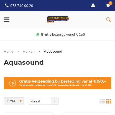
0
075 740 00 20
Gratis
bezorgd vanaf € 150
Home
Merken
Aquasound
Aquasound
Filter
Meest
bekeken