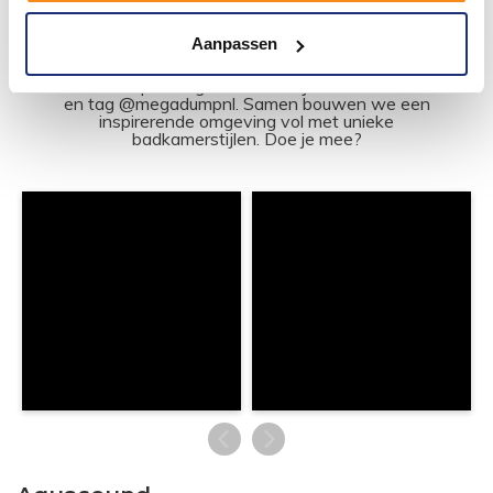
#mijndroombadkamer
Aanpassen
Wij geloven in de kracht van delen. Deel jouw
badkamer op Instagram met #mijndroombadkamer
en tag @megadumpnl. Samen bouwen we een
inspirerende omgeving vol met unieke
badkamerstijlen. Doe je mee?