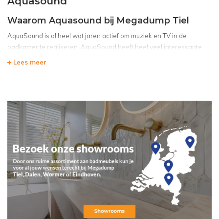
Aquasound
Waarom Aquasound bij Megadump Tiel
AquaSound is al heel wat jaren actief om muziek en TV in de
badkamer te realiseren. AquaSound heeft heel veel interessante
producten op de badkamermarkt gebracht zodat u in de badkamer
Lees meer
muziek kunt luisteren en zelfs ook TV kunt kijken.
Altijd gedroomd van een TV in uw badkamer of radio luisteren
tijdens het douchen? AquaSound kan het allemaal voor u realiseren!
Voordelen en ervaringen van Aquasound:
Creëren van een extra luxe badkamer
Veilig televisie kijken en/of radio luisteren
Nog meer ontspanning in uw eigen badkamer
Met muziek in de badkamer maakt u het helemaal compleet. Met de
waterdichte BadkamerRadio, selecteert u uit de lijst uw favoriete
muziek. Druk op play en genieten maar! De waterdichte controller
wordt het centrale punt in de badkamer. Selecteer uw favoriete
radio station, of luister naar uw eigen MP3 muziek. Draadloos