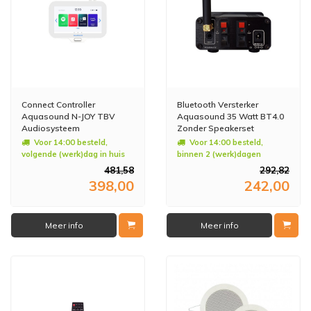
Connect Controller
Bluetooth Versterker
Aquasound N-JOY TBV
Aquasound 35 Watt BT4.0
Audiosysteem
Zonder Speakerset
Voor 14:00 besteld,
Voor 14:00 besteld,
volgende (werk)dag in huis
binnen 2 (werk)dagen
geleverd
481,58
292,82
398,00
242,00
Meer info
Meer info