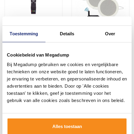
Toestemming
Details
Over
Afstandsbediening
Bluetooth Music Center +
AquaSound tbv 22" en 27"
Twist Speakerset 50 Watt /
TV Zwart
Bt4.0 / Auto-Aux
Cookiebeleid van Megadump
Binnen 1 week geleverd
Binnen 1 week geleverd
Bij Megadump gebruiken we cookies en vergelijkbare
57,10
393,84
technieken om onze website goed te laten functioneren,
47,19
325,49
je ervaring te verbeteren, en gepersonaliseerde inhoud en
advertenties aan te bieden. Door op 'Alle cookies
toestaan' te klikken, geef je toestemming voor het
Meer info
Meer info
gebruik van alle cookies zoals beschreven in ons beleid.
1
2
3
4
5
8
Alles toestaan