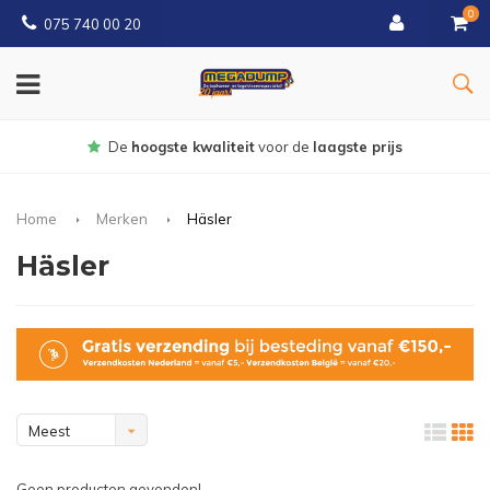
0
075 740 00 20
Gratis
bezorgd vanaf € 150
Home
Merken
Häsler
Häsler
Meest
bekeken
Geen producten gevonden!...