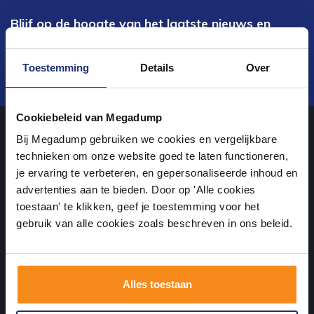
Blijf op de hoogte van het laatste nieuws en
ontwikkelingen
Toestemming
Details
Over
Verstuur
Cookiebeleid van Megadump
Bij Megadump gebruiken we cookies en vergelijkbare
Over ons
technieken om onze website goed te laten functioneren,
je ervaring te verbeteren, en gepersonaliseerde inhoud en
advertenties aan te bieden. Door op 'Alle cookies
uw sanitairwinkel in Wormer waar u niet alleen in onze showroom
toestaan' te klikken, geef je toestemming voor het
terecht kunt voor badkamertegels en sanitair, maar ook via de
gebruik van alle cookies zoals beschreven in ons beleid.
online winkel kan bestellen!
Alles toestaan