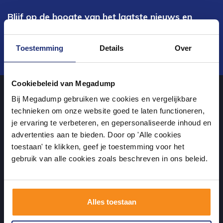
Blijf op de hoogte van het laatste nieuws en
ontwikkelingen
Toestemming
Details
Over
Verstuur
Cookiebeleid van Megadump
Bij Megadump gebruiken we cookies en vergelijkbare
Over ons
technieken om onze website goed te laten functioneren,
je ervaring te verbeteren, en gepersonaliseerde inhoud en
advertenties aan te bieden. Door op 'Alle cookies
uw sanitairwinkel in Wormer waar u niet alleen in onze showroom
toestaan' te klikken, geef je toestemming voor het
terecht kunt voor badkamertegels en sanitair, maar ook via de
gebruik van alle cookies zoals beschreven in ons beleid.
online winkel kan bestellen!
Alles toestaan