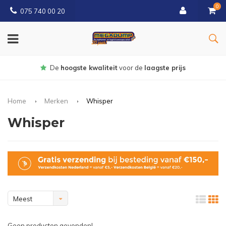
0
075 740 00 20
Gratis
bezorgd vanaf € 150
Home
Merken
Whisper
Whisper
Meest
bekeken
Geen producten gevonden!...