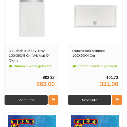
Douchebak Easy Tray
Douchebak Mariana
100X80X5 Cm Wit Mat Of
100X90X4 Cm
Glans
Binnen 1 week geleverd
Binnen 6 weken geleverd
802,23
401,72
663,00
332,00
Meer info
Meer info