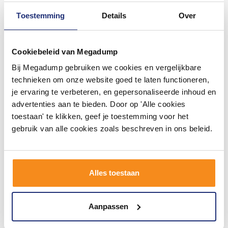
Toestemming
Details
Over
Cookiebeleid van Megadump
Bij Megadump gebruiken we cookies en vergelijkbare
Douchebak Easy Tray
Douchebak Easy Tray
120X80X5 Cm Wit Mat Of
110X90X5 Cm Wit Mat Of
technieken om onze website goed te laten functioneren,
Glans
Glans
je ervaring te verbeteren, en gepersonaliseerde inhoud en
Binnen 1 week geleverd
Binnen 1 week geleverd
advertenties aan te bieden. Door op 'Alle cookies
toestaan' te klikken, geef je toestemming voor het
891,77
891,77
737,00
737,00
gebruik van alle cookies zoals beschreven in ons beleid.
Meer info
Meer info
Alles toestaan
1
2
3
4
5
13
Aanpassen