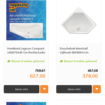
Hoekbad Lagoon Compact
Douchebak Marshall
160X75X45 Cm Rechts/Links
Vijfhoek 90X90X4 Cm
Binnen 6 weken geleverd
Binnen 6 weken geleverd
758,67
457,38
627,00
378,00
Meer info
Meer info