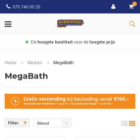
0
075 740 00 20
Gratis
bezorgd vanaf € 150
Home
Merken
MegaBath
MegaBath
Filter
Meest
bekeken