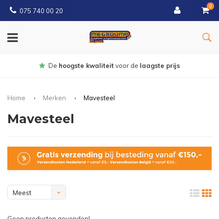
0
075 740 00 20
oogste kwaliteit
voor de
laagste prijs
Home
Merken
Mavesteel
Mavesteel
Meest
bekeken
Geen producten gevonden!...