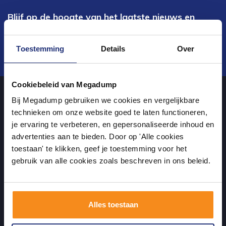
Blijf op de hoogte van het laatste nieuws en
ontwikkelingen
Toestemming
Details
Over
Verstuur
Cookiebeleid van Megadump
Bij Megadump gebruiken we cookies en vergelijkbare
Over ons
technieken om onze website goed te laten functioneren,
je ervaring te verbeteren, en gepersonaliseerde inhoud en
advertenties aan te bieden. Door op 'Alle cookies
uw sanitairwinkel in Wormer waar u niet alleen in onze showroom
toestaan' te klikken, geef je toestemming voor het
terecht kunt voor badkamertegels en sanitair, maar ook via de
gebruik van alle cookies zoals beschreven in ons beleid.
online winkel kan bestellen!
Alles toestaan