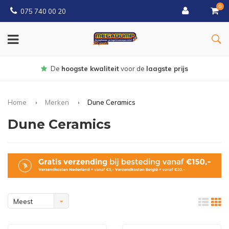
0
075 740 00 20
Gratis
bezorgd vanaf € 150
Home
Merken
Dune Ceramics
Dune Ceramics
Meest
bekeken