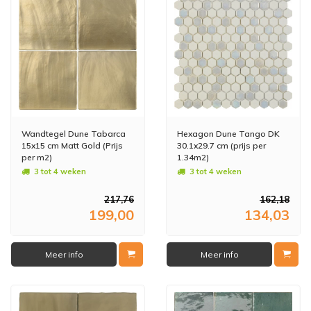
Wandtegel Dune Tabarca
Hexagon Dune Tango DK
15x15 cm Matt Gold (Prijs
30.1x29.7 cm (prijs per
per m2)
1.34m2)
3 tot 4 weken
3 tot 4 weken
217,76
162,18
199,00
134,03
Meer info
Meer info