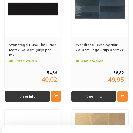
Wandtegel Dune Flat Black
Wandtegel Dune Agadir
Matt 7.5x30 cm (prijs per
7x28 cm Lago (Prijs per m2)
m2)
3 tot 4 weken
3 tot 4 weken
54,39
56,82
40,02
49,95
Meer info
Meer info