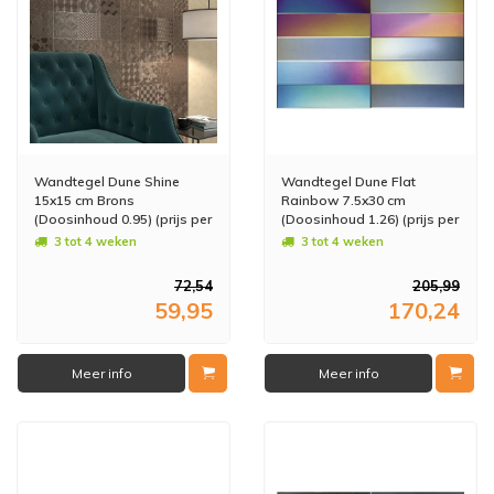
Wandtegel Dune Shine
Wandtegel Dune Flat
15x15 cm Brons
Rainbow 7.5x30 cm
(Doosinhoud 0.95) (prijs per
(Doosinhoud 1.26) (prijs per
m2)
m2)
3 tot 4 weken
3 tot 4 weken
72,54
205,99
59,95
170,24
Meer info
Meer info