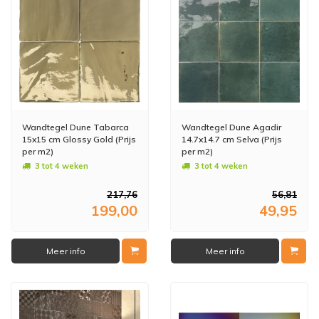
Wandtegel Dune Tabarca
Wandtegel Dune Agadir
15x15 cm Glossy Gold (Prijs
14.7x14.7 cm Selva (Prijs
per m2)
per m2)
3 tot 4 weken
3 tot 4 weken
217,76
56,81
199,00
49,95
Meer info
Meer info