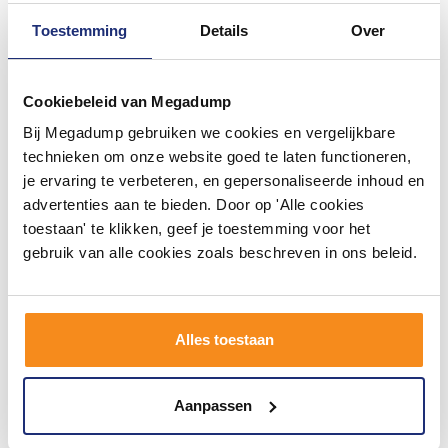
Toestemming
Details
Over
Cookiebeleid van Megadump
Bij Megadump gebruiken we cookies en vergelijkbare
Wandtegel Dune Agadir
Wandtegel Dune Agadir
7x28 cm Cotto Oscuro Mate
14.7x14.7 cm Cotto Oscuro
technieken om onze website goed te laten functioneren,
(Prijs per m2)
Mate (Prijs per m2)
je ervaring te verbeteren, en gepersonaliseerde inhoud en
3 tot 4 weken
3 tot 4 weken
advertenties aan te bieden. Door op 'Alle cookies
toestaan' te klikken, geef je toestemming voor het
56,82
56,81
49,95
49,95
gebruik van alle cookies zoals beschreven in ons beleid.
Meer info
Meer info
Alles toestaan
1
2
Aanpassen