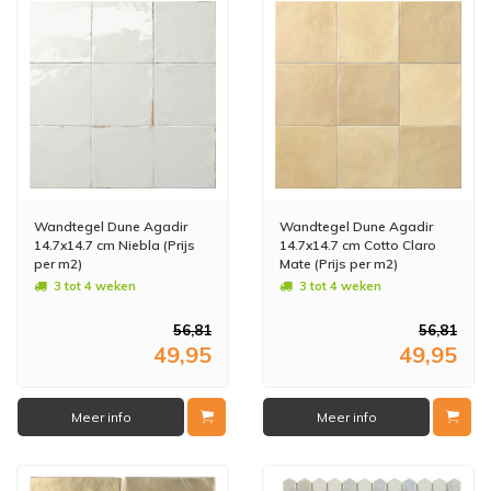
Wandtegel Dune Agadir
Wandtegel Dune Agadir
14.7x14.7 cm Niebla (Prijs
14.7x14.7 cm Cotto Claro
per m2)
Mate (Prijs per m2)
3 tot 4 weken
3 tot 4 weken
56,81
56,81
49,95
49,95
Meer info
Meer info