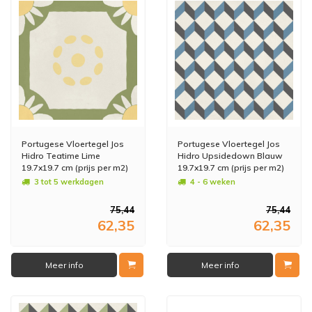
Portugese Vloertegel Jos
Portugese Vloertegel Jos
Hidro Teatime Lime
Hidro Upsidedown Blauw
19.7x19.7 cm (prijs per m2)
19.7x19.7 cm (prijs per m2)
3 tot 5 werkdagen
4 - 6 weken
75,44
75,44
62,35
62,35
Meer info
Meer info