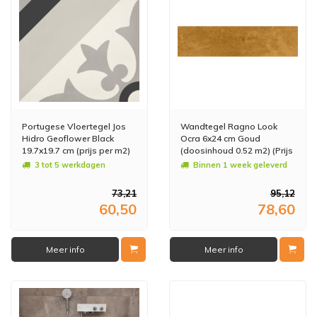
Portugese Vloertegel Jos
Wandtegel Ragno Look
Hidro Geoflower Black
Ocra 6x24 cm Goud
19.7x19.7 cm (prijs per m2)
(doosinhoud 0.52 m2) (Prijs
Per m2)
3 tot 5 werkdagen
Binnen 1 week geleverd
73,21
95,12
60,50
78,60
Meer info
Meer info