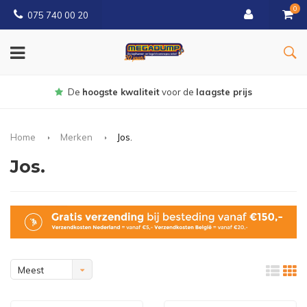
0
075 740 00 20
Gratis
bezorgd vanaf € 150
Home
Merken
Jos.
Jos.
Meest
bekeken