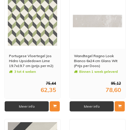
Portugese Vloertegel Jos
Wandtegel Ragno Look
Hidro Upsidedown Lime
Bianco 6x24 cm Glans Wit
19.7x19.7 cm (prijs per m2)
(Prijs per Doos)
3 tot 4 weken
Binnen 1 week geleverd
75,44
95,12
62,35
78,60
Meer info
Meer info