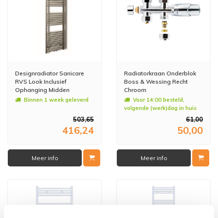
Designradiator Sanicare
Radiatorkraan Onderblok
RVS Look Inclusief
Boss & Wessing Recht
Ophanging Midden
Chroom
Aansluiting Recht 160x60
Binnen 1 week geleverd
Voor 14:00 besteld,
cm
volgende (werk)dag in huis
503,65
61,00
416,24
50,00
Meer info
Meer info