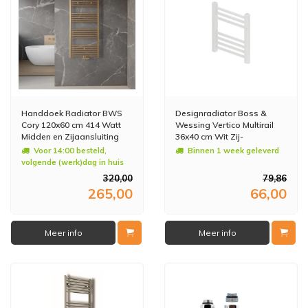
Handdoek Radiator BWS
Designradiator Boss &
Cory 120x60 cm 414 Watt
Wessing Vertico Multirail
Midden en Zijaansluiting
36x40 cm Wit Zij-
Geborsteld Messing Goud
Onderaansluiting
Voor 14:00 besteld,
Binnen 1 week geleverd
volgende (werk)dag in huis
320,00
79,86
265,00
66,00
Meer info
Meer info