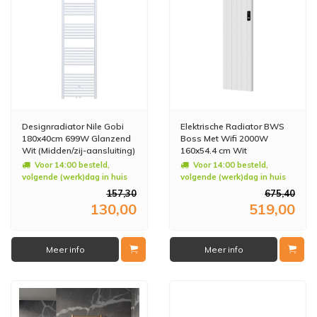
Designradiator Nile Gobi
Elektrische Radiator BWS
180x40cm 699W Glanzend
Boss Met Wifi 2000W
Wit (Midden/zij-aansluiting)
160x54.4 cm Wit
Voor 14:00 besteld,
Voor 14:00 besteld,
volgende (werk)dag in huis
volgende (werk)dag in huis
157,30
675,40
130,00
519,00
Meer info
Meer info