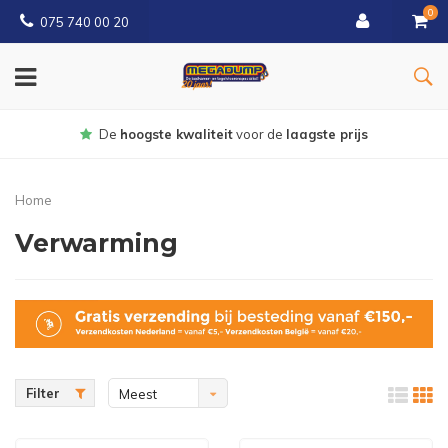
0
075 740 00 20
Gratis
bezorgd vanaf € 150
Home
Verwarming
Filter
Meest
bekeken