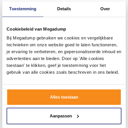
Toestemming
Details
Over
Cookiebeleid van Megadump
Bij Megadump gebruiken we cookies en vergelijkbare
Designradiator Nile
Elektrische Radiator Boss &
Gobi140x60cm 754W Wit
Wessing Jane 985W 170x50
technieken om onze website goed te laten functioneren,
(Midden/zij-aansluiting)
cm Wit
je ervaring te verbeteren, en gepersonaliseerde inhoud en
3 werkdagen
Voor 14:00 besteld,
advertenties aan te bieden. Door op 'Alle cookies
volgende (werk)dag in huis
toestaan' te klikken, geef je toestemming voor het
160,00
320,00
130,00
265,00
gebruik van alle cookies zoals beschreven in ons beleid.
Meer info
Meer info
Alles toestaan
1
2
3
4
5
52
Aanpassen