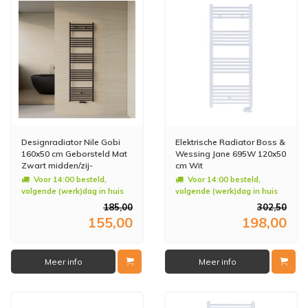
Designradiator Nile Gobi
Elektrische Radiator Boss &
160x50 cm Geborsteld Mat
Wessing Jane 695W 120x50
Zwart midden/zij-
cm Wit
aansluiting
Voor 14:00 besteld,
Voor 14:00 besteld,
volgende (werk)dag in huis
volgende (werk)dag in huis
185,00
302,50
155,00
198,00
Meer info
Meer info