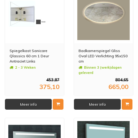
Spiegelkast Sanicare
Badkamerspiegel Gliss
Qlassics 60 cm 1 Deur
Oval LED Verlichting 95x150
Antraciet Links
cm
2 - 3 Weken
Binnen 3 (werk)dagen
geleverd
453,87
804,65
375,10
665,00
Meer info
Meer info