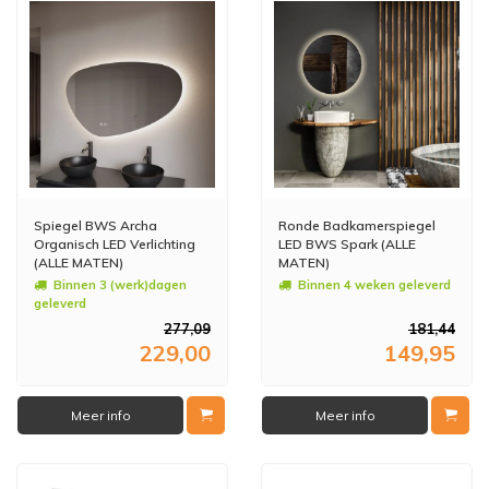
Spiegel BWS Archa
Ronde Badkamerspiegel
Organisch LED Verlichting
LED BWS Spark (ALLE
(ALLE MATEN)
MATEN)
Binnen 3 (werk)dagen
Binnen 4 weken geleverd
geleverd
277,09
181,44
229,00
149,95
Meer info
Meer info