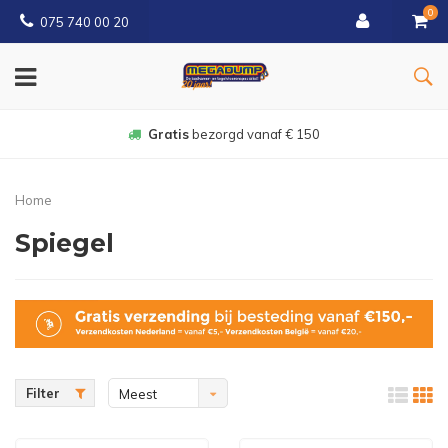
0
075 740 00 20
Gratis
bezorgd vanaf € 150
Home
Spiegel
Filter
Meest
bekeken