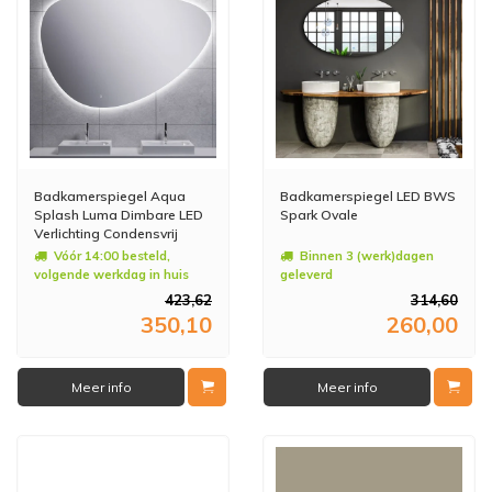
Badkamerspiegel Aqua
Badkamerspiegel LED BWS
Splash Luma Dimbare LED
Spark Ovale
Verlichting Condensvrij
80x55 cm
Vóór 14:00 besteld,
Binnen 3 (werk)dagen
volgende werkdag in huis
geleverd
423,62
314,60
350,10
260,00
Meer info
Meer info