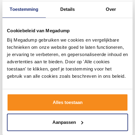
Toestemming
Details
Over
Cookiebeleid van Megadump
Bij Megadump gebruiken we cookies en vergelijkbare
Spiegelverlichting Sanicare
Spiegelkast Sanicare
LED Anna 2,5 Watt 30 cm
Qlassics Ambiance 70 cm 2
technieken om onze website goed te laten functioneren,
Chroom
Deuren Hoogglans Wit
je ervaring te verbeteren, en gepersonaliseerde inhoud en
Binnen 1 week geleverd
2 - 3 Weken
advertenties aan te bieden. Door op 'Alle cookies
toestaan' te klikken, geef je toestemming voor het
71,74
714,48
59,29
590,48
gebruik van alle cookies zoals beschreven in ons beleid.
Meer info
Meer info
Alles toestaan
1
2
3
4
5
77
Aanpassen