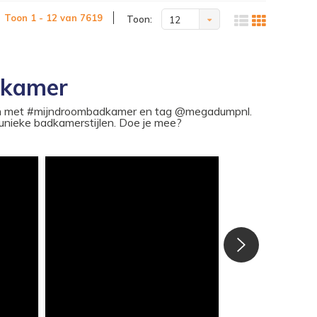
Toon 1 - 12 van 7619
Toon:
12
dkamer
ram met #mijndroombadkamer en tag @megadumpnl.
nieke badkamerstijlen. Doe je mee?