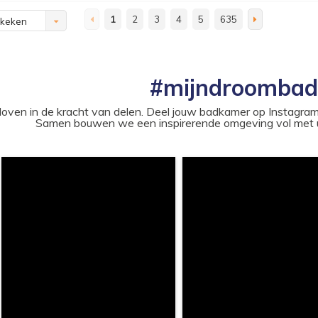
1
2
3
4
5
635
ekeken
#mijndroomba
loven in de kracht van delen. Deel jouw badkamer op Instag
Samen bouwen we een inspirerende omgeving vol met u