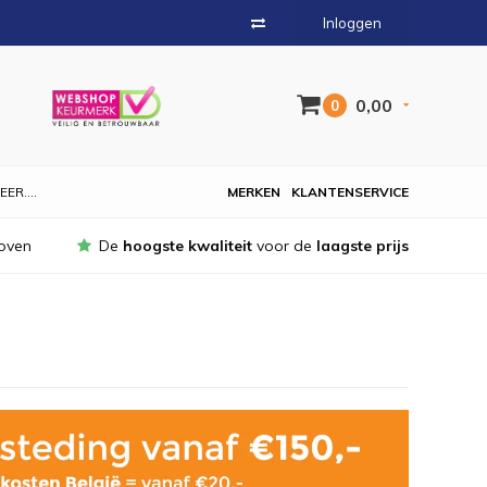
Inloggen
0,00
0
EER....
MERKEN
KLANTENSERVICE
oven
De
hoogste kwaliteit
voor de
laagste prijs