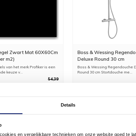
egel Zwart Mat 60X60Cm
Boss & Wessing Regendo
per m2)
Deluxe Round 30 cm
Stortdouche met Handdo
els van het merk Profiker is een
Boss & Wessing Regendouche D
Chroom
de keuze v...
Round 30 cm Stortdouche me...
54,39
44,95
2
Details
p
okies en vergelijkbare technieken om onze website goed te late