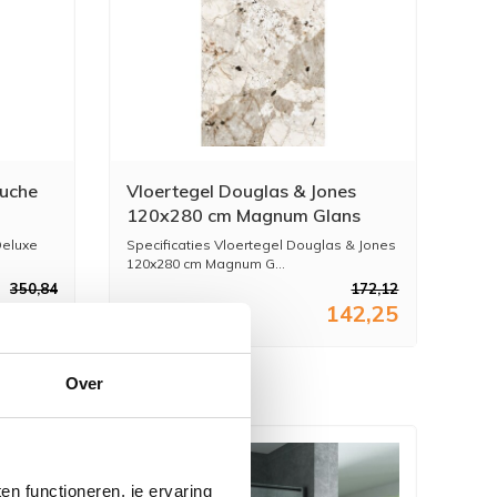
uche
Vloertegel Douglas & Jones
120x280 cm Magnum Glans
uche
Tundra (Prijs per M2)
eluxe
Specificaties Vloertegel Douglas & Jones
120x280 cm Magnum G...
350,84
172,12
89,95
142,25
Over
n functioneren, je ervaring