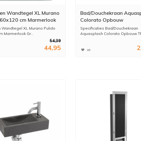
 en Wandtegel XL Murano
Bad/Douchekraan Aquas
 60x120 cm Marmerlook
Colorato Opbouw
(Doosinhoud: 1,44 m2)
Thermostatisch Gunmeta
n Wandtegel XL Murano Pulido
Specificaties Bad/Douchekraan
per m2)
m Marmerlook Gr...
Aquasplash Colorato Opbouw Th
54,39
44,95
2