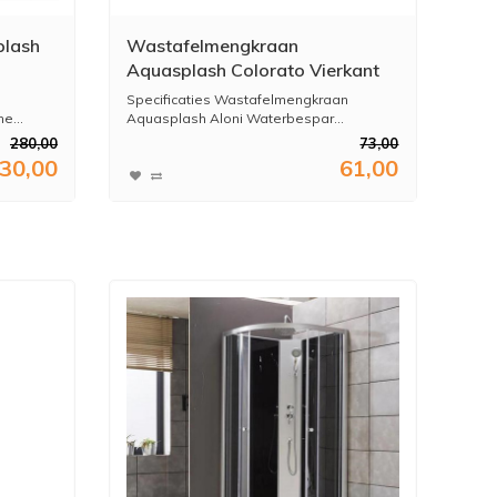
plash
Wastafelmengkraan
Aquasplash Colorato Vierkant
l
Eenhandel Square Waterval
Specificaties Wastafelmengkraan
Chroom
e...
Aquasplash Aloni Waterbespar...
280,00
73,00
30,00
61,00