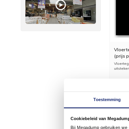
Vloert
(prijs 
Vloerteg
uitsteken
Toestemming
Cookiebeleid van Megadum
Bij Megadump gebruiken we co