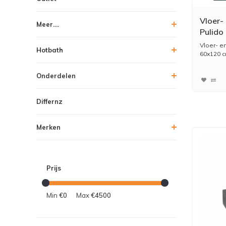
Vloer-
Meer....
Pulido
Groen 
Vloer- e
Hotbath
(prijs 
60x120 c
Onderdelen
Differnz
Merken
Prijs
Min
€0
Max
€4500