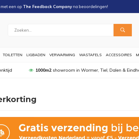
s met een
op
The Feedback Company
na
beoordelingen!
TOILETTEN
LIGBADEN
VERWARMING
WASTAFELS
ACCESSOIRES
M
nktijd
1000m2
showroom in Wormer, Tiel, Dalen & Eindh
rkorting