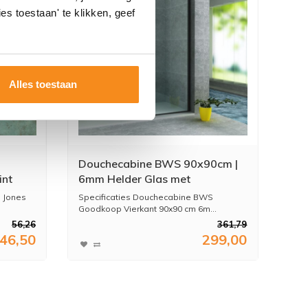
es toestaan' te klikken, geef
Alles toestaan
Douchecabine BWS 90x90cm |
int
6mm Helder Glas met
Nanocoating Zwart
s Jones
Specificaties Douchecabine BWS
Goodkoop Vierkant 90x90 cm 6m...
56,26
361,79
46,50
299,00