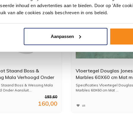
seerde inhoud en advertenties aan te bieden. Door op 'Alle cooki
uik van alle cookies zoals beschreven in ons beleid.
Aanpassen
pot Staand Boss &
Vloertegel Douglas Jones
g Mala Verhoogd Onder
Marbles 60X60 cm Mat m
iting Wit
(Prijs per M2)
t Staand Boss & Wessing Mala
Specificaties Vloertegel Dougla
 Onder Aansluit...
Marbles 60X60 cm Mat ...
193,60
160,00