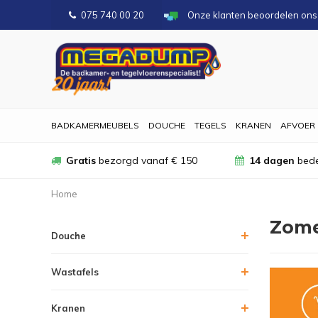
075 740 00 20
Onze klanten beoordelen on
BADKAMERMEUBELS
DOUCHE
TEGELS
KRANEN
AFVOER
Gratis
bezorgd vanaf € 150
14 dagen
bede
Home
Zome
Douche
Wastafels
Kranen