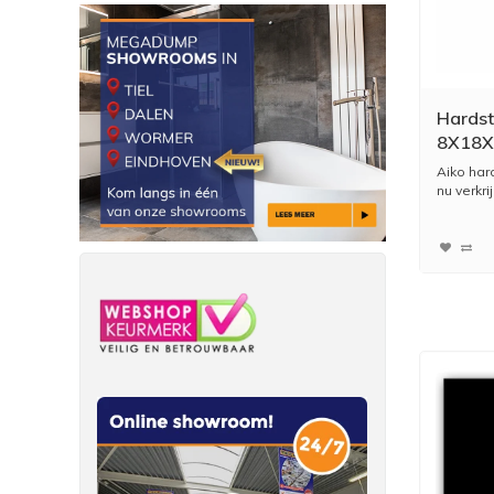
Hardst
8X18X
Aiko har
nu verkrij