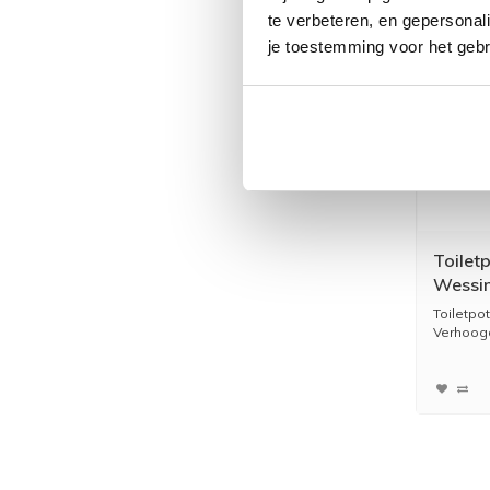
te verbeteren, en gepersonali
je toestemming voor het gebr
Toilet
Wessin
Aanslu
Toiletpo
Verhoogd