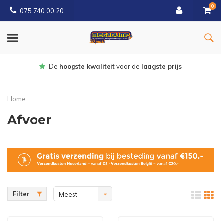
0
075 740 00 20
Gratis
bezorgd vanaf € 150
Home
Afvoer
Filter
Meest
bekeken