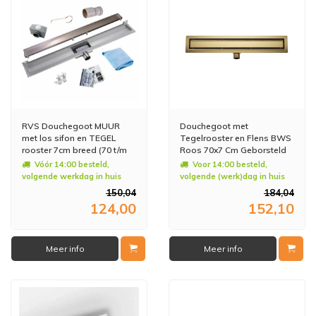
RVS Douchegoot MUUR
Douchegoot met
met los sifon en TEGEL
Tegelrooster en Flens BWS
rooster 7cm breed (70 t/m
Roos 70x7 Cm Geborsteld
100cm)
Messing
Vóór 14:00 besteld,
Voor 14:00 besteld,
volgende werkdag in huis
volgende (werk)dag in huis
150,04
184,04
124,00
152,10
Meer info
Meer info