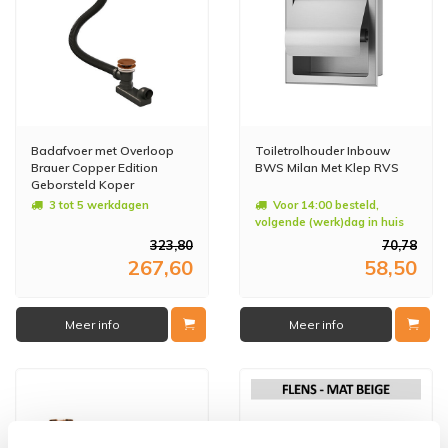
Badafvoer met Overloop
Toiletrolhouder Inbouw
Brauer Copper Edition
BWS Milan Met Klep RVS
Geborsteld Koper
3 tot 5 werkdagen
Voor 14:00 besteld,
volgende (werk)dag in huis
323,80
70,78
267,60
58,50
Meer info
Meer info