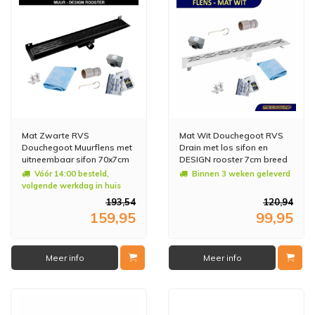
Mat Zwarte RVS
Mat Wit Douchegoot RVS
Douchegoot Muurflens met
Drain met los sifon en
uitneembaar sifon 70x7cm
DESIGN rooster 7cm breed
6,7cm diep Mat Zwart
(30 t/m 200cm)
Vóór 14:00 besteld,
Binnen 3 weken geleverd
volgende werkdag in huis
193,54
120,94
159,95
99,95
Meer info
Meer info