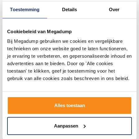
Toestemming
Details
Over
Cookiebeleid van Megadump
Bij Megadump gebruiken we cookies en vergelijkbare
Bekersifon Brauer Copper
Douchegoot Flens BWS Met
5/4 Koper
Uitneembaar Sifon 80 cm
technieken om onze website goed te laten functioneren,
Mat Beige
je ervaring te verbeteren, en gepersonaliseerde inhoud en
Binnen 1 week geleverd
Voor 14:00 besteld,
advertenties aan te bieden. Door op 'Alle cookies
volgende (werk)dag in huis
toestaan' te klikken, geef je toestemming voor het
102,12
192,39
84,40
159,00
gebruik van alle cookies zoals beschreven in ons beleid.
Meer info
Meer info
Alles toestaan
1
2
3
4
5
19
Aanpassen