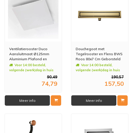
Ventilatierooster Duco
Douchegoot met
Aansluitmaat Ø125mm
Tegelrooster en Flens BWS
Aluminium Plafond en
Roos 80x7 Cm Geborsteld
Muurmontage Wit
Messing
Voor 14:00 besteld,
Voor 14:00 besteld,
volgende (werk)dag in huis
volgende (werk)dag in huis
90,49
190,57
74,79
157,50
Meer info
Meer info