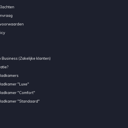
Klachten
anvraag
voorwaarden
icy
 Business (Zakelijke klanten)
atie?
Badkamers
Badkamer "Luxe"
Badkamer "Comfort"
Badkamer "Standaard"