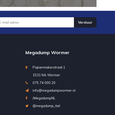
Verstuur
Megadump Wormer
Papiermakerstraat 1
1531 NA Wormer
075 74 000 20
info@megadumpwormer.nl
/MegadumpNL
@megadump_tiel