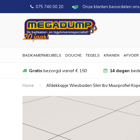
075 740 00 20
Onze klanten beoordelen on
BADKAMERMEUBELS
DOUCHE
TEGELS
KRANEN
AFVOER
Gratis
bezorgd vanaf € 150
14 dagen
bede
Home
Afdekkapje Wiesbaden Slim tbv Muurprofiel Kop