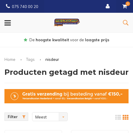
0
075 740 00 20
Gratis
bezorgd vanaf € 150
Home
Tags
nisdeur
Producten getagd met nisdeur
Filter
Meest
bekeken