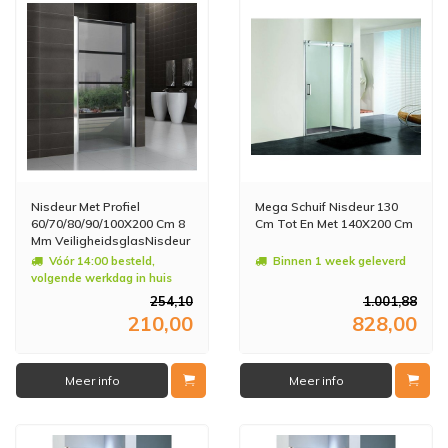
Nisdeur Met Profiel
Mega Schuif Nisdeur 130
60/70/80/90/100X200 Cm 8
Cm Tot En Met 140X200 Cm
Mm VeiligheidsglasNisdeur
Met Profiel
Vóór 14:00 besteld,
Binnen 1 week geleverd
60/70/80/90/100X202 Cm 8
volgende werkdag in huis
Mm Veiligheidsglas
254,10
1.001,88
210,00
828,00
Meer info
Meer info