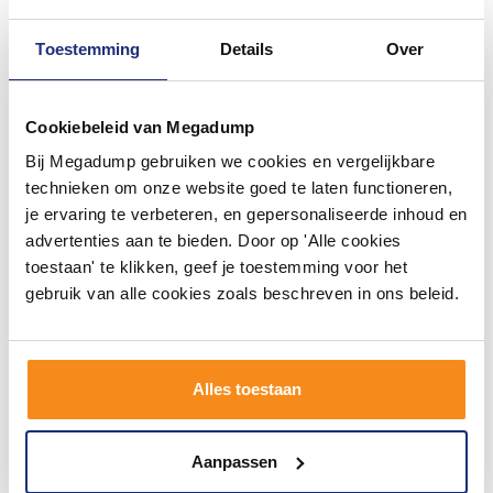
Toestemming
Details
Over
#mijndroombadkamer
Wij geloven in de kracht van delen. Deel jouw
badkamer op Instagram met #mijndroombadkamer
Cookiebeleid van Megadump
en tag @megadumpnl. Samen bouwen we een
inspirerende omgeving vol met unieke
Bij Megadump gebruiken we cookies en vergelijkbare
badkamerstijlen. Doe je mee?
technieken om onze website goed te laten functioneren,
je ervaring te verbeteren, en gepersonaliseerde inhoud en
advertenties aan te bieden. Door op 'Alle cookies
toestaan' te klikken, geef je toestemming voor het
gebruik van alle cookies zoals beschreven in ons beleid.
Alles toestaan
Aanpassen