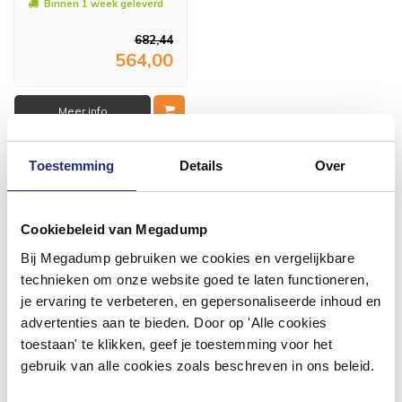
Binnen 1 week geleverd
682,44
564,00
Meer info
Toestemming
Details
Over
Tags
Cookiebeleid van Megadump
nisdeur
Bij Megadump gebruiken we cookies en vergelijkbare
technieken om onze website goed te laten functioneren,
je ervaring te verbeteren, en gepersonaliseerde inhoud en
advertenties aan te bieden. Door op 'Alle cookies
toestaan' te klikken, geef je toestemming voor het
#mijndroombadkamer
gebruik van alle cookies zoals beschreven in ons beleid.
Wij geloven in de kracht van delen. Deel jouw