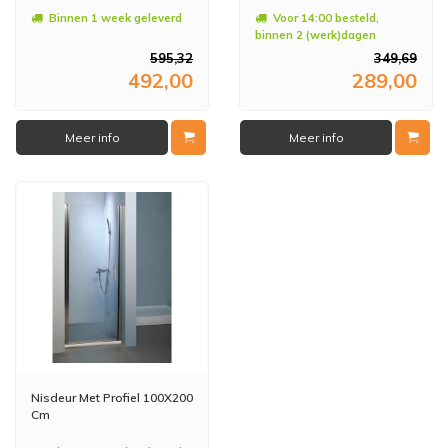
Binnen 1 week geleverd
Voor 14:00 besteld,
binnen 2 (werk)dagen
geleverd
595,32
349,69
492,00
289,00
Meer info
Meer info
Nisdeur Met Profiel 100X200
Cm