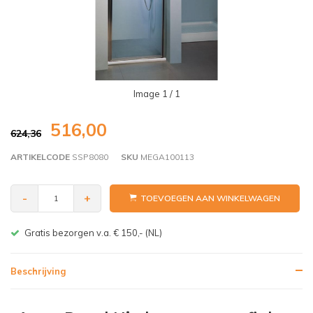
Image
1
/ 1
516,00
624,36
ARTIKELCODE
SSP8080
SKU
MEGA100113
-
+
TOEVOEGEN AAN WINKELWAGEN
Gratis bezorgen v.a. € 150,- (NL)
Beschrijving