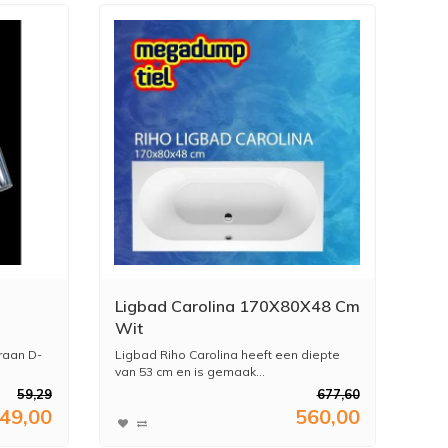
Ligbad Carolina 170X80X48 Cm
Wit
raan D-
Ligbad Riho Carolina heeft een diepte
van 53 cm en is gemaak...
59,29
677,60
49,00
560,00