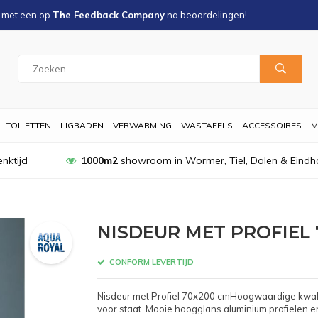
s met een
op
The Feedback Company
na
beoordelingen!
TOILETTEN
LIGBADEN
VERWARMING
WASTAFELS
ACCESSOIRES
M
nktijd
1000m2
showroom in Wormer, Tiel, Dalen & Eindh
NISDEUR MET PROFIEL 
CONFORM LEVERTIJD
Nisdeur met Profiel 70x200 cmHoogwaardige kwalitei
voor staat. Mooie hoogglans aluminium profielen en