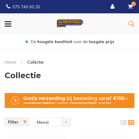
0
075 740 00 20
Gratis
bezorgd vanaf € 150
Home
Collectie
Collectie
Filter
Meest
bekeken