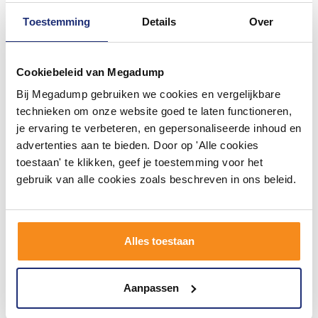
Toestemming
Details
Over
Cookiebeleid van Megadump
Bij Megadump gebruiken we cookies en vergelijkbare
Vloertegel Zwart Mat
Zitbad Marinella
60X60Cm (prijs per m2)
103X65X52 Cm
technieken om onze website goed te laten functioneren,
je ervaring te verbeteren, en gepersonaliseerde inhoud en
Voor 14:00 besteld,
Vóór 14:00 besteld,
advertenties aan te bieden. Door op 'Alle cookies
binnen 2 (werk)dagen
volgende werkdag in huis
geleverd
toestaan' te klikken, geef je toestemming voor het
54,39
119,79
44,95
89,00
gebruik van alle cookies zoals beschreven in ons beleid.
Meer info
Meer info
Alles toestaan
1
2
3
4
5
2450
Aanpassen