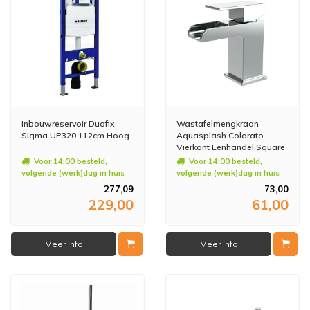
Inbouwreservoir Duofix
Wastafelmengkraan
Sigma UP320 112cm Hoog
Aquasplash Colorato
Vierkant Eenhandel Square
Waterval Chroom
Voor 14:00 besteld,
Voor 14:00 besteld,
volgende (werk)dag in huis
volgende (werk)dag in huis
277,09
73,00
229,00
61,00
Meer info
Meer info