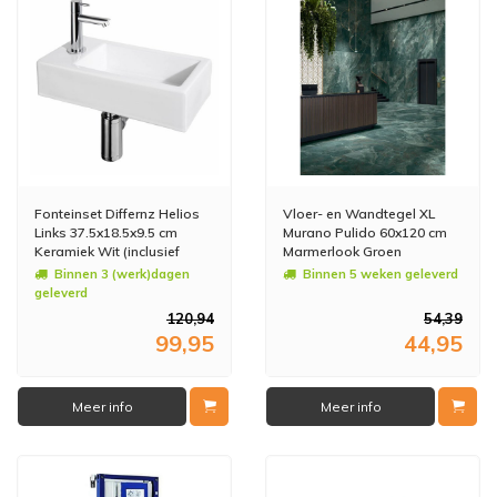
Fonteinset Differnz Helios
Vloer- en Wandtegel XL
Links 37.5x18.5x9.5 cm
Murano Pulido 60x120 cm
Keramiek Wit (inclusief
Marmerlook Groen
kraan sifon en afvoer)
(Doosinhoud: 1,44 m2)
Binnen 3 (werk)dagen
Binnen 5 weken geleverd
(prijs per m2)
geleverd
120,94
54,39
99,95
44,95
Meer info
Meer info