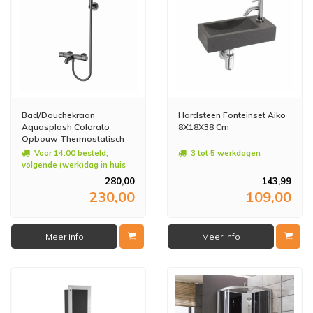
Bad/Douchekraan
Hardsteen Fonteinset Aiko
Aquasplash Colorato
8X18X38 Cm
Opbouw Thermostatisch
Gunmetal
Voor 14:00 besteld,
3 tot 5 werkdagen
volgende (werk)dag in huis
280,00
143,99
230,00
109,00
Meer info
Meer info