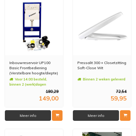
Inbouwreservoir UP100
Pressalit 300 + Closetzitting
Basic Frontbediening
Soft-Close Wit
(Verstelbare hoogte/diepte)
Voor 14:00 besteld,
Binnen 2 weken geleverd
binnen 2 (werk)dagen
geleverd
180,29
72,54
149,00
59,95
Meer info
Meer info