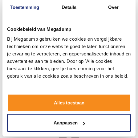
Toestemming
Details
Over
#mijndroombadkamer
Cookiebeleid van Megadump
Wij geloven in de kracht van delen. Deel jouw
Bij Megadump gebruiken we cookies en vergelijkbare
badkamer op Instagram met #mijndroombadkamer
en tag @megadumpnl. Samen bouwen we een
technieken om onze website goed te laten functioneren,
inspirerende omgeving vol met unieke
je ervaring te verbeteren, en gepersonaliseerde inhoud en
badkamerstijlen. Doe je mee?
advertenties aan te bieden. Door op 'Alle cookies
toestaan' te klikken, geef je toestemming voor het
gebruik van alle cookies zoals beschreven in ons beleid.
Alles toestaan
Aanpassen