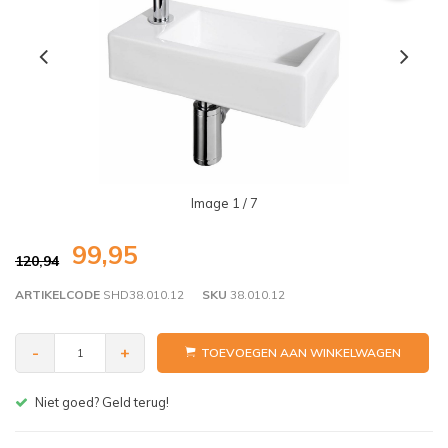
Image
1
/ 7
99,95
120,94
ARTIKELCODE
SHD38.010.12
SKU
38.010.12
-
+
TOEVOEGEN AAN WINKELWAGEN
Gratis bezorgen v.a. € 150,- (NL)