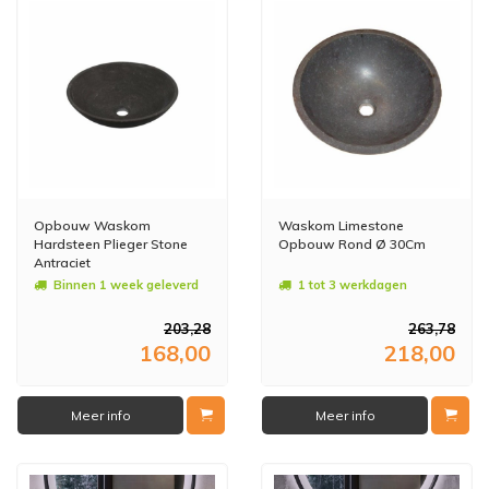
Opbouw Waskom
Waskom Limestone
Hardsteen Plieger Stone
Opbouw Rond Ø 30Cm
Antraciet
Binnen 1 week geleverd
1 tot 3 werkdagen
203,28
263,78
168,00
218,00
Meer info
Meer info