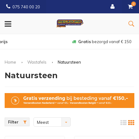
0
075 740 00 20
Gratis
bezorgd vanaf € 150
Home
Wastafels
Natuursteen
Natuursteen
Filter
Meest
bekeken