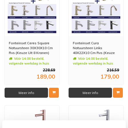
Fonteinset Ceres Square
Fonteinset Cura
Natuursteen 30X30X10 Cm
Natuursteen Links
Rvs (Keuze Uit 8 Kranen)
40X22X10 Cm Rvs (Keuze
Uit 8 Kranen)
Vóór 14:00 besteld,
Vóór 14:00 besteld,
volgende werkdag in huis
volgende werkdag in huis
228,69
216,59
189,00
179,00
Meer info
Meer info