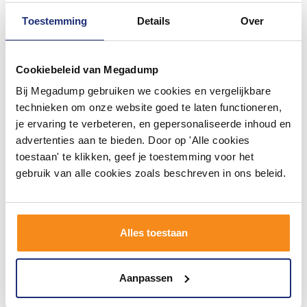
Toestemming
Details
Over
Cookiebeleid van Megadump
Bij Megadump gebruiken we cookies en vergelijkbare
Fonteinset Differnz Bombai
Fonteinset Differnz Bombai
Natuursteen en Handoekrek
Natuursteen en Handoekrek
technieken om onze website goed te laten functioneren,
40x22x9 cm Zwart Met
40x22x9 cm Zwart Met
je ervaring te verbeteren, en gepersonaliseerde inhoud en
Rechte Kraan Rood Koper
Rechte Kraan Chroom
Binnen 3 (werk)dagen
Binnen 3 (werk)dagen
advertenties aan te bieden. Door op 'Alle cookies
geleverd
geleverd
toestaan' te klikken, geef je toestemming voor het
387,14
360,52
319,95
297,95
gebruik van alle cookies zoals beschreven in ons beleid.
Meer info
Meer info
Alles toestaan
1
2
3
4
5
12
Aanpassen