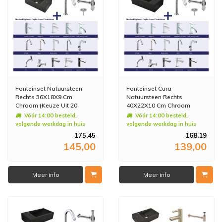
Fonteinset Natuursteen
Fonteinset Cura
Rechts 36X18X9 Cm
Natuursteen Rechts
Chroom (Keuze Uit 20
40X22X10 Cm Chroom
Kranen)
(Keuze Uit 20 Kranen)
Vóór 14:00 besteld,
Vóór 14:00 besteld,
volgende werkdag in huis
volgende werkdag in huis
175,45
168,19
145,00
139,00
Meer info
Meer info