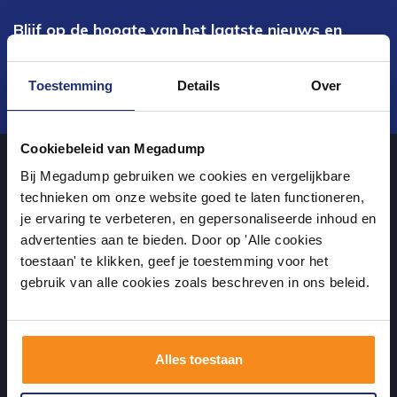
Blijf op de hoogte van het laatste nieuws en
ontwikkelingen
Toestemming
Details
Over
Verstuur
Cookiebeleid van Megadump
Bij Megadump gebruiken we cookies en vergelijkbare
Over ons
technieken om onze website goed te laten functioneren,
je ervaring te verbeteren, en gepersonaliseerde inhoud en
advertenties aan te bieden. Door op 'Alle cookies
uw sanitairwinkel in Wormer waar u niet alleen in onze showroom
toestaan' te klikken, geef je toestemming voor het
terecht kunt voor badkamertegels en sanitair, maar ook via de
gebruik van alle cookies zoals beschreven in ons beleid.
online winkel kan bestellen!
Alles toestaan