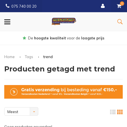
0
075 740 00 20
Gratis
bezorgd vanaf € 150
Home
Tags
trend
Producten getagd met trend
Meest
bekeken
Geen producten gevonden!...