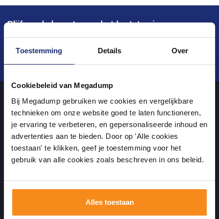
Blijf op de hoogte van het laatste nieuws en
ontwikkelingen
Toestemming
Details
Over
Verstuur
Cookiebeleid van Megadump
Bij Megadump gebruiken we cookies en vergelijkbare
technieken om onze website goed te laten functioneren,
Over ons
je ervaring te verbeteren, en gepersonaliseerde inhoud en
advertenties aan te bieden. Door op 'Alle cookies
uw sanitairwinkel in Wormer waar u niet alleen in onze showroom
toestaan' te klikken, geef je toestemming voor het
gebruik van alle cookies zoals beschreven in ons beleid.
terecht kunt voor badkamertegels en sanitair, maar ook via de
online winkel kan bestellen!
Alles toestaan