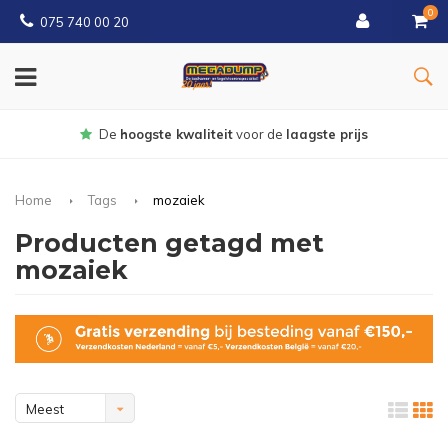
0
075 740 00 20
Gratis
bezorgd vanaf € 150
Home
Tags
mozaiek
Producten getagd met
mozaiek
Meest
bekeken