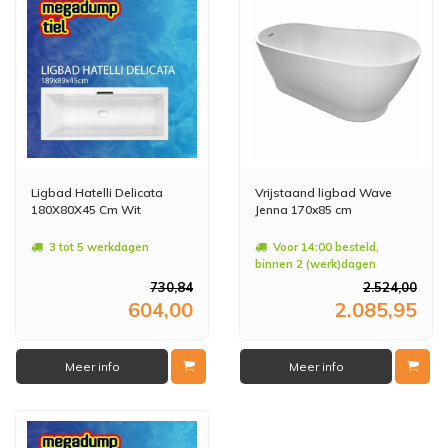
Ligbad Hatelli Delicata
Vrijstaand ligbad Wave
180X80X45 Cm Wit
Jenna 170x85 cm
3 tot 5 werkdagen
Voor 14:00 besteld,
binnen 2 (werk)dagen
geleverd
730,84
2.524,00
604,00
2.085,95
Meer info
Meer info