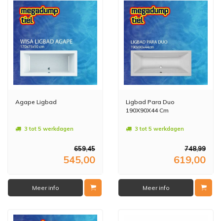
Agape Ligbad
Ligbad Para Duo
190X90X44 Cm
3 tot 5 werkdagen
3 tot 5 werkdagen
659,45
748,99
545,00
619,00
Meer info
Meer info