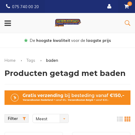
0
075 740 00 20
Gratis
bezorgd vanaf € 150
Home
Tags
baden
Producten getagd met baden
Filter
Meest
bekeken