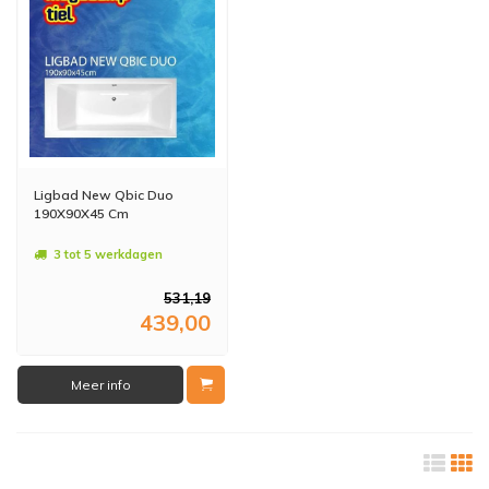
Ligbad New Qbic Duo
190X90X45 Cm
3 tot 5 werkdagen
531,19
439,00
Meer info