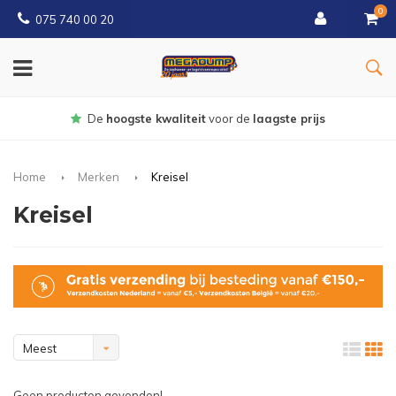
0
075 740 00 20
Gratis
bezorgd vanaf € 150
Home
Merken
Kreisel
Kreisel
Meest
bekeken
Geen producten gevonden!...