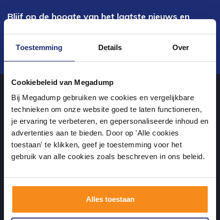
Blijf op de hoogte van het laatste nieuws en
ontwikkelingen
Toestemming
Details
Over
Verstuur
Cookiebeleid van Megadump
Bij Megadump gebruiken we cookies en vergelijkbare
Over ons
technieken om onze website goed te laten functioneren,
je ervaring te verbeteren, en gepersonaliseerde inhoud en
advertenties aan te bieden. Door op 'Alle cookies
uw sanitairwinkel in Wormer waar u niet alleen in onze showroom
toestaan' te klikken, geef je toestemming voor het
terecht kunt voor badkamertegels en sanitair, maar ook via de
gebruik van alle cookies zoals beschreven in ons beleid.
online winkel kan bestellen!
Alles toestaan