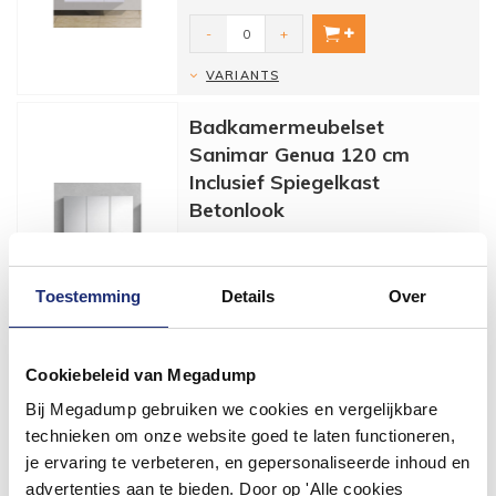
-
+
VARIANTS
Badkamermeubelset
Sanimar Genua 120 cm
Inclusief Spiegelkast
Betonlook
Specificaties Badkamermeubelset
Sanimar Genua 120 cm Inclusief
Spiegelkast Betonlook:
1.365,00
- Badkamermeub...
Toestemming
Details
Over
1.651,65
-
+
Cookiebeleid van Megadump
VARIANTS
Bij Megadump gebruiken we cookies en vergelijkbare
technieken om onze website goed te laten functioneren,
je ervaring te verbeteren, en gepersonaliseerde inhoud en
advertenties aan te bieden. Door op 'Alle cookies