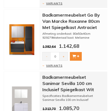
VARIANTS
Badkamermeubelset Go By
Van Marcke Roxanne 80cm
Met Spiegelkast Antraciet
Afmeting onderkast: 80x50x40cm
929279Materiaal kast: Melamine
Kleur: Antraciet
1.142,68
Materiaal wasbak: Kun...
1.382,64
-
+
VARIANTS
Badkamermeubelset
Sanimar Sevilla 100 cm
Inclusief Spiegelkast Wit
Specificaties Badkamermeubelset
Sanimar Sevilla 100 cm Inclusief
Spiegelkast Wit:
1.085,70
- Badkamermeubelse...
1.313,70