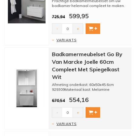
Prachtige badkamermeubelset om uw
badkamer helemaal compleet te maken.
599,95
725,94
-
+
VARIANTS
Badkamermeubelset Go By
Van Marcke Joelle 60cm
Compleet Met Spiegelkast
Wit
Afmeting onderkast: 60x50x45.6cm
929309Materiaal kast: Melamine
Kleur: Wit
554,16
Softclose la
670,54
Materiaal...
-
+
VARIANTS