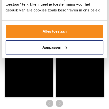
toestaan' te klikken, geef je toestemming voor het
gebruik van alle cookies zoals beschreven in ons beleid.
#mijndroombadkamer
Wij geloven in de kracht van delen. Deel jouw
badkamer op Instagram met #mijndroombadkamer
en tag @megadumpnl. Samen bouwen we een
Alles toestaan
inspirerende omgeving vol met unieke
badkamerstijlen. Doe je mee?
Aanpassen