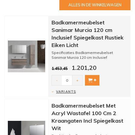
ALLES IN DE WINKELWAGEN
Badkamermeubelset
Sanimar Murcia 120 cm
Inclusief Spiegelkast Rustiek
Eiken Licht
Specificaties Badkamermeubelset
Sanimar Murcia 120 cm Inclusief
Spiegelkast Rustiek Eiken Licht:
1.201,20
- ...
1.453,45
-
+
VARIANTS
Badkamermeubelset Met
Acryl Wastafel 100 Cm 2
Kraangaten Incl Spiegelkast
Wit