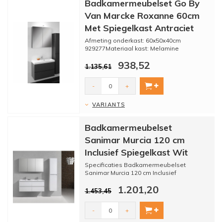
Badkamermeubelset Go By
Van Marcke Roxanne 60cm
Met Spiegelkast Antraciet
Afmeting onderkast: 60x50x40cm
929277Materiaal kast: Melamine
Kleur: Antraciet
938,52
Materiaal wasbak: K...
1.135,61
-
+
VARIANTS
Badkamermeubelset
Sanimar Murcia 120 cm
Inclusief Spiegelkast Wit
Specificaties Badkamermeubelset
Sanimar Murcia 120 cm Inclusief
Spiegelkast Wit:
1.201,20
- Badkamermeubelset...
1.453,45
-
+