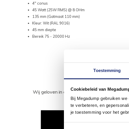
4" conus
45 Watt (25W RMS) @ 8 OHm
135 mm (Gatmaat 110 mm)
Kleur: Wit (RAL 9016)
45 mm diepte
Bereik 75 - 20000 Hz
Toestemming
Cookiebeleid van Megadum
Wij geloven in de kracht van delen. Deel j
Bij Megadump gebruiken we co
te verbeteren, en gepersonali
je toestemming voor het gebr