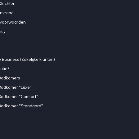
Klachten
anvraag
voorwaarden
icy
 Business (Zakelijke klanten)
atie?
Badkamers
Badkamer "Luxe"
Badkamer "Comfort"
Badkamer "Standaard"