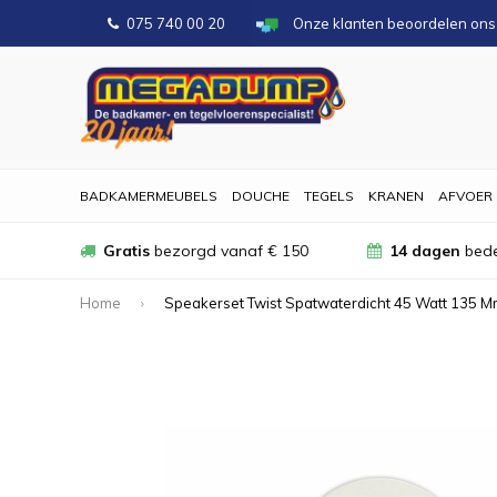
075 740 00 20
Onze klanten beoordelen on
BADKAMERMEUBELS
DOUCHE
TEGELS
KRANEN
AFVOER
Gratis
bezorgd vanaf € 150
14 dagen
bede
Home
Speakerset Twist Spatwaterdicht 45 Watt 135 Mm