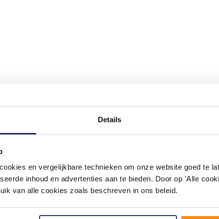
Details
#mijndroombadkamer
p
ouw badkamer op Instagram met #mijndroombadkamer en tag @m
omgeving vol met unieke badkamerstijlen. Doe je mee?
okies en vergelijkbare technieken om onze website goed te late
seerde inhoud en advertenties aan te bieden. Door op 'Alle cooki
uik van alle cookies zoals beschreven in ons beleid.