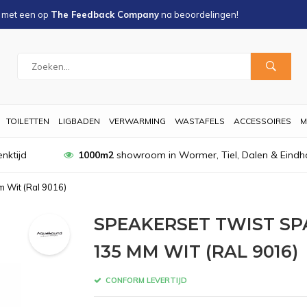
s met een
op
The Feedback Company
na
beoordelingen!
TOILETTEN
LIGBADEN
VERWARMING
WASTAFELS
ACCESSOIRES
M
nktijd
1000m2
showroom in Wormer, Tiel, Dalen & Eindh
 Wit (Ral 9016)
SPEAKERSET TWIST S
135 MM WIT (RAL 9016)
CONFORM LEVERTIJD