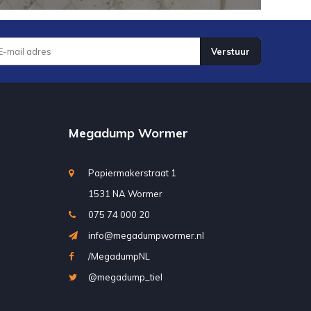
Verstuur
Megadump Wormer
Papiermakerstraat 1
1531 NA Wormer
075 74 000 20
info@megadumpwormer.nl
/MegadumpNL
@megadump_tiel