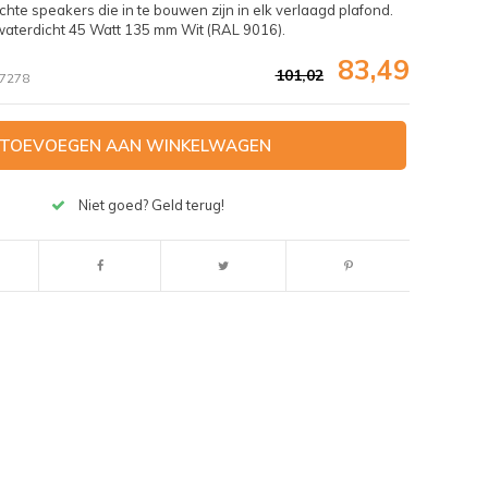
te speakers die in te bouwen zijn in elk verlaagd plafond.
terdicht 45 Watt 135 mm Wit (RAL 9016).
83,49
101,02
7278
TOEVOEGEN AAN WINKELWAGEN
Niet goed? Geld terug!
Afbeelding vergroten