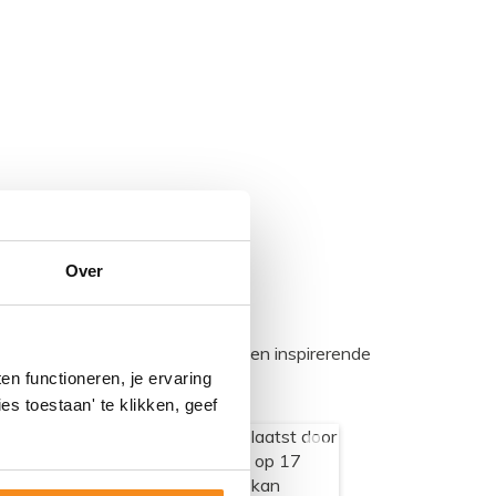
Over
egadumpnl. Samen bouwen we een inspirerende
n functioneren, je ervaring
es toestaan' te klikken, geef