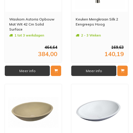
Waskom Astoria Opbouw
Keuken Mengkraan Silk 2
Mat Wit 42 Cm Solid
Eengreeps Hoog
Surface
1 tot 3 werkdagen
2 - 3 Weken
464,64
169,63
384,00
140,19
Meer info
Meer info