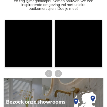
en tag @megadumpnl. Samen bouwen we een
inspirerende omgeving vol met unieke
badkamerstijlen. Doe je mee?