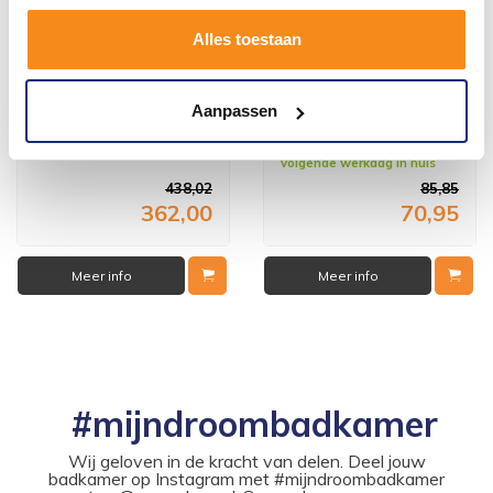
Alles toestaan
Waskom Astoria Opbouw
Inbouwuitloopkraan
Glans Wit 42 Cm Solid
Vierkant 30Cm 1/2" Chroom
Aanpassen
Surface
1 tot 3 werkdagen
Vóór 14:00 besteld,
volgende werkdag in huis
438,02
85,85
362,00
70,95
Meer info
Meer info
#mijndroombadkamer
Wij geloven in de kracht van delen. Deel jouw
badkamer op Instagram met #mijndroombadkamer