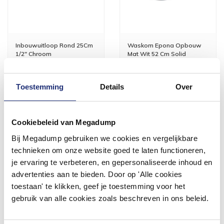
Inbouwuitloop Rond 25Cm
Waskom Epona Opbouw
1/2" Chroom
Mat Wit 52 Cm Solid
Surface
Vóór 14:00 besteld,
1 tot 3 werkdagen
volgende werkdag in huis
Toestemming
Details
Over
73,75
492,47
60,95
407,00
Cookiebeleid van Megadump
Meer info
Meer info
Bij Megadump gebruiken we cookies en vergelijkbare
technieken om onze website goed te laten functioneren,
je ervaring te verbeteren, en gepersonaliseerde inhoud en
advertenties aan te bieden. Door op 'Alle cookies
toestaan' te klikken, geef je toestemming voor het
gebruik van alle cookies zoals beschreven in ons beleid.