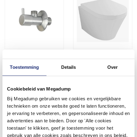
Hoekstopkraan Ore 1/2 Rvs
Hangtoilet Vesta Diepspoel
QuickRelease (Inclusief
Zitting)
Toestemming
Details
Over
1 tot 3 werkdagen
Vóór 14:00 besteld,
volgende werkdag in huis
65,34
325,49
Cookiebeleid van Megadump
54,00
259,00
Bij Megadump gebruiken we cookies en vergelijkbare
technieken om onze website goed te laten functioneren,
Meer info
Meer info
je ervaring te verbeteren, en gepersonaliseerde inhoud en
advertenties aan te bieden. Door op 'Alle cookies
toestaan' te klikken, geef je toestemming voor het
gebruik van alle cookies zoals beschreven in ons beleid.