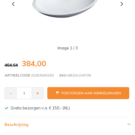
Image
1
/ 3
384,00
464,64
ARTIKELCODE
ADB3840250
SKU
MEGA104709
-
+
TOEVOEGEN AAN WINKELWAGEN
Gratis bezorgen v.a. € 150,- (NL)
Beschrijving