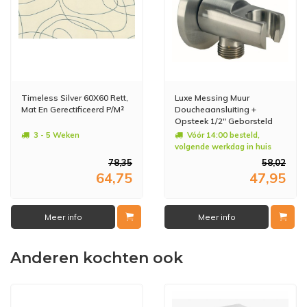
Timeless Silver 60X60 Rett,
Luxe Messing Muur
Mat En Gerectificeerd P/M²
Doucheaansluiting +
Opsteek 1/2" Geborsteld
Staal
3 - 5 Weken
Vóór 14:00 besteld,
volgende werkdag in huis
78,35
58,02
64,75
47,95
Meer info
Meer info
Anderen kochten ook