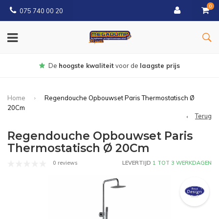
0
075 740 00 20
Gratis
bezorgd vanaf € 150
Home
Regendouche Opbouwset Paris Thermostatisch Ø
20Cm
Terug
Regendouche Opbouwset Paris
Thermostatisch Ø 20Cm
0 reviews
LEVERTIJD
1 TOT 3 WERKDAGEN