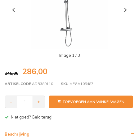
Image
1
/ 3
286,00
346,06
ARTIKELCODE
ADB3801101
SKU
MEGA105487
-
+
TOEVOEGEN AAN WINKELWAGEN
Gratis bezorgen v.a. € 150,- (NL)
Beschrijving