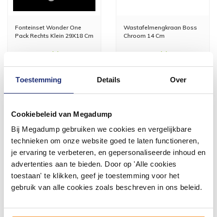
Fonteinset Wonder One
Wastafelmengkraan Boss
Pack Rechts Klein 29X18 Cm
Chroom 14 Cm
1 tot 3 werkdagen
1 tot 3 werkdagen
203,28
110,11
Toestemming
Details
Over
168,00
91,00
Meer info
Meer info
Cookiebeleid van Megadump
Bij Megadump gebruiken we cookies en vergelijkbare
technieken om onze website goed te laten functioneren,
je ervaring te verbeteren, en gepersonaliseerde inhoud en
advertenties aan te bieden. Door op 'Alle cookies
#mijndroombadkamer
toestaan' te klikken, geef je toestemming voor het
gebruik van alle cookies zoals beschreven in ons beleid.
Wij geloven in de kracht van delen. Deel jouw
badkamer op Instagram met #mijndroombadkamer
en tag @megadumpnl. Samen bouwen we een
inspirerende omgeving vol met unieke