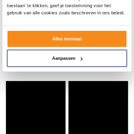
toestaan' te klikken, geef je toestemming voor het
gebruik van alle cookies zoals beschreven in ons beleid.
#mijndroombadkamer
Alles toestaan
Wij geloven in de kracht van delen. Deel jouw
badkamer op Instagram met #mijndroombadkamer
en tag @megadumpnl. Samen bouwen we een
Aanpassen
inspirerende omgeving vol met unieke
badkamerstijlen. Doe je mee?