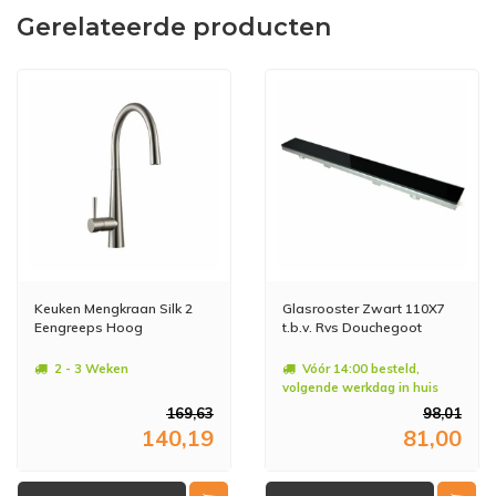
Gerelateerde producten
Keuken Mengkraan Silk 2
Glasrooster Zwart 110X7
Eengreeps Hoog
t.b.v. Rvs Douchegoot
2 - 3 Weken
Vóór 14:00 besteld,
volgende werkdag in huis
169,63
98,01
140,19
81,00