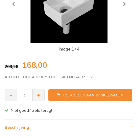
Image
1
/ 4
168,00
203,28
ARTIKELCODE
ADB3875110
SKU
MEGA105332
-
+
TOEVOEGEN AAN WINKELWAGEN
Gratis bezorgen v.a. € 150,- (NL)
Beschrijving