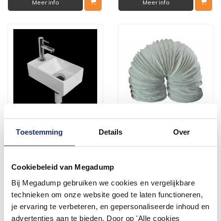
Meer info
Meer info
Fonteinset Wonder One
Lucht-Afvoerslang Pvc
Toestemming
Details
Over
Pack Links Klein 29X18 Cm
125Mm X 3,0M
1 tot 3 werkdagen
Voor 14:00 besteld,
volgende (werk)dag in huis
Cookiebeleid van Megadump
203,28
21,72
Bij Megadump gebruiken we cookies en vergelijkbare
168,00
17,95
technieken om onze website goed te laten functioneren,
je ervaring te verbeteren, en gepersonaliseerde inhoud en
Meer info
Meer info
advertenties aan te bieden. Door op 'Alle cookies