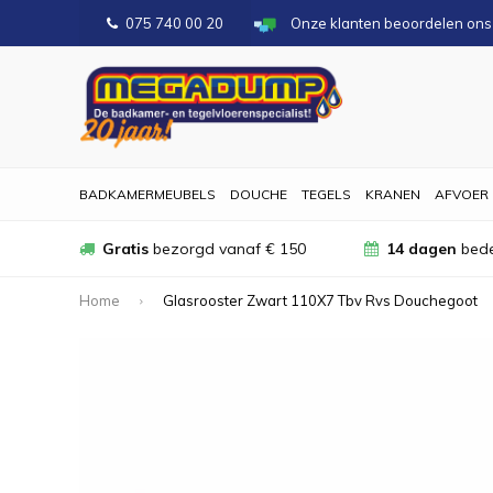
075 740 00 20
Onze klanten beoordelen on
BADKAMERMEUBELS
DOUCHE
TEGELS
KRANEN
AFVOER
Gratis
bezorgd vanaf € 150
14 dagen
bede
Home
Glasrooster Zwart 110X7 Tbv Rvs Douchegoot