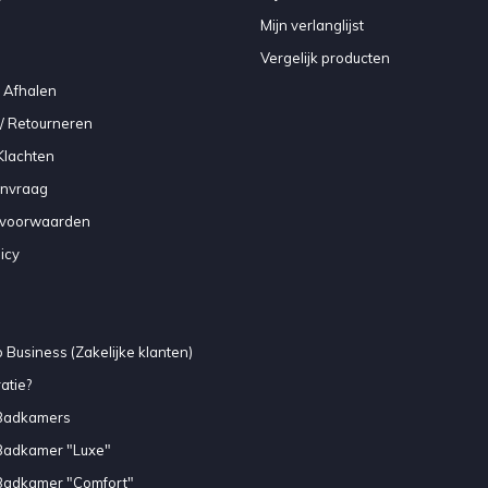
Mijn verlanglijst
Vergelijk producten
 Afhalen
/ Retourneren
Klachten
anvraag
voorwaarden
icy
 Business (Zakelijke klanten)
atie?
Badkamers
Badkamer "Luxe"
Badkamer "Comfort"