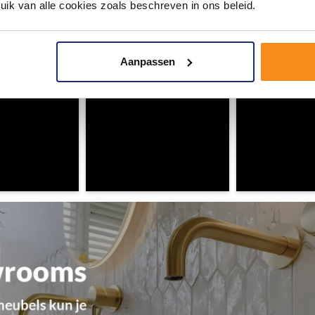
ouw badkamer op Instagram met #mijndroombadkamer en tag @m
uik van alle cookies zoals beschreven in ons beleid.
omgeving vol met unieke badkamerstijlen. Doe je mee?
Aanpassen