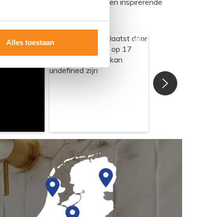
egadumpnl. Samen bouwen we een inspirerende
Alles toestaan