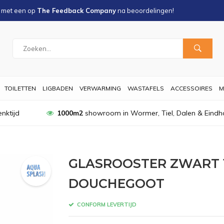
s met een
op
The Feedback Company
na
beoordelingen!
TOILETTEN
LIGBADEN
VERWARMING
WASTAFELS
ACCESSOIRES
M
nktijd
1000m2
showroom in Wormer, Tiel, Dalen & Eindh
GLASROOSTER ZWART 1
DOUCHEGOOT
CONFORM LEVERTIJD