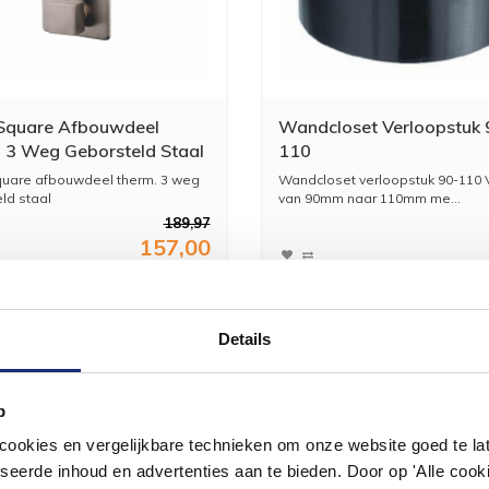
Square Afbouwdeel
Wandcloset Verloopstuk 
 3 Weg Geborsteld Staal
110
uare afbouwdeel therm. 3 weg
Wandcloset verloopstuk 90-110 
ld staal
van 90mm naar 110mm me...
189,97
157,00
Details
p
#mijndroombadkamer
okies en vergelijkbare technieken om onze website goed te late
seerde inhoud en advertenties aan te bieden. Door op 'Alle cooki