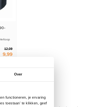
90-
Verloop
12,09
9,99
Over
n functioneren, je ervaring
es toestaan' te klikken, geef