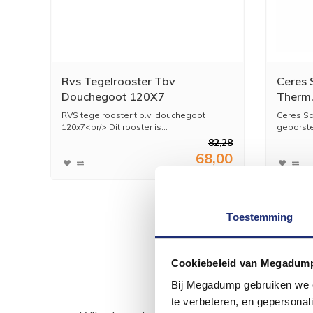
Rvs Tegelrooster Tbv
Ceres 
Douchegoot 120X7
Therm.
RVS tegelrooster t.b.v. douchegoot
Ceres Sq
120x7<br/> Dit rooster is...
geborste
82,28
68,00
Toestemming
Cookiebeleid van Megadum
Bij Megadump gebruiken we co
te verbeteren, en gepersonali