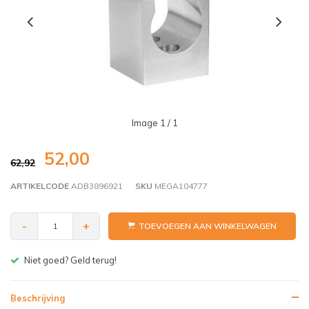
Image
1
/ 1
52,00
62,92
ARTIKELCODE
ADB3896921
SKU
MEGA104777
-
+
TOEVOEGEN AAN WINKELWAGEN
Gratis bezorgen v.a. € 150,- (NL)
Beschrijving