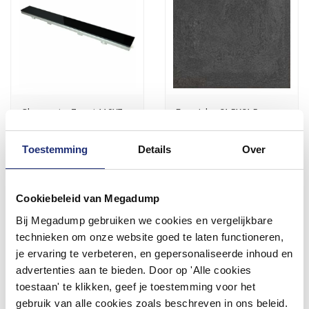
Glasrooster Zwart 110X7
Energieker 61,5X61,5
t.b.v. Rvs Douchegoot
Cerabeton Anthracite, Mat
P/M²
Toestemming
Details
Over
Vóór 14:00 besteld,
3 - 5 Weken
volgende werkdag in huis
98,01
87,04
81,00
71,93
Cookiebeleid van Megadump
Bij Megadump gebruiken we cookies en vergelijkbare
Meer info
Meer info
technieken om onze website goed te laten functioneren,
je ervaring te verbeteren, en gepersonaliseerde inhoud en
advertenties aan te bieden. Door op 'Alle cookies
toestaan' te klikken, geef je toestemming voor het
gebruik van alle cookies zoals beschreven in ons beleid.