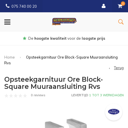
0
075 740 00 20
Gratis
bezorgd vanaf € 150
Home
Opsteekgarnituur Ore Block-Square Muuraansluiting
Rvs
Terug
Opsteekgarnituur Ore Block-
Square Muuraansluiting Rvs
0 reviews
LEVERTIJD
1 TOT 3 WERKDAGEN