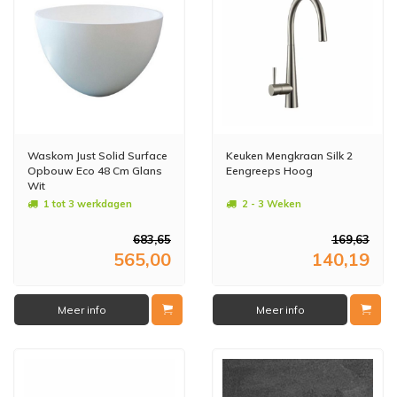
Waskom Just Solid Surface
Keuken Mengkraan Silk 2
Opbouw Eco 48 Cm Glans
Eengreeps Hoog
Wit
1 tot 3 werkdagen
2 - 3 Weken
683,65
169,63
565,00
140,19
Meer info
Meer info