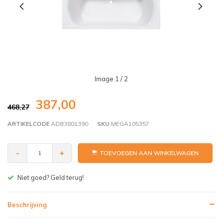
Image
1
/ 2
387,00
468,27
ARTIKELCODE
ADB3801390
SKU
MEGA105357
-
+
TOEVOEGEN AAN WINKELWAGEN
Gratis bezorgen v.a. € 150,- (NL)
Beschrijving