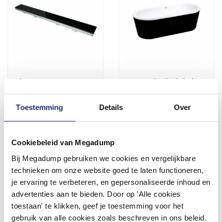
Glasrooster Zwart 110X7
Vrijstaand Ligbad Black &
t.b.v. Rvs Douchegoot
White 178X80X55Cm
Toestemming
Details
Over
Vóór 14:00 besteld,
1 tot 3 werkdagen
volgende werkdag in huis
98,01
1.770,23
81,00
1.463,00
Cookiebeleid van Megadump
Bij Megadump gebruiken we cookies en vergelijkbare
Meer info
Meer info
technieken om onze website goed te laten functioneren,
je ervaring te verbeteren, en gepersonaliseerde inhoud en
advertenties aan te bieden. Door op 'Alle cookies
toestaan' te klikken, geef je toestemming voor het
gebruik van alle cookies zoals beschreven in ons beleid.