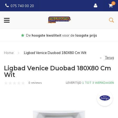
0
075 740 00 20
Gratis
bezorgd vanaf € 150
Home
Ligbad Venice Duobad 180X80 Cm Wit
Terug
Ligbad Venice Duobad 180X80 Cm
Wit
0 reviews
LEVERTIJD
1 TOT 3 WERKDAGEN