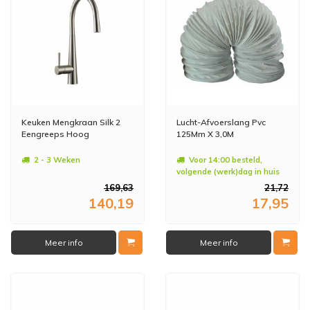
Keuken Mengkraan Silk 2
Lucht-Afvoerslang Pvc
Eengreeps Hoog
125Mm X 3,0M
2 - 3 Weken
Voor 14:00 besteld,
volgende (werk)dag in huis
169,63
21,72
140,19
17,95
Meer info
Meer info