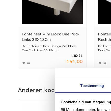
Fonteinset Mini Block One Pack
Fontei
Links 36X18Cm
Recht
De Fonteinset Best Design Mini Block
De Fonte
One Pack links 36x18cm ...
Pack Rec
182,71
151,00
Toestemming
Anderen kochten ook
Cookiebeleid van Megadum
Bij Megadump gebruiken we co