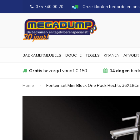
075 740 00 20
Onze klanten beoordelen on
BADKAMERMEUBELS
DOUCHE
TEGELS
KRANEN
AFVOER
Gratis
bezorgd vanaf € 150
14 dagen
bede
Home
Fonteinset Mini Block One Pack Rechts 36X18C