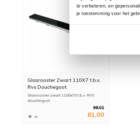
te verbeteren, en gepersonali
je toestemming voor het gebr
Glasrooster Zwart 110X7 t.b.v.
Rvs Douchegoot
Glasrooster zwart 1100x70 t.b.v. RVS
douchegoot
98,01
81,00