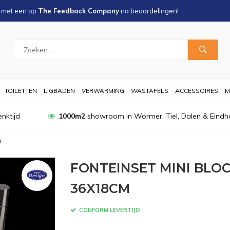
s met een
op
The Feedback Company
na
beoordelingen!
TOILETTEN
LIGBADEN
VERWARMING
WASTAFELS
ACCESSOIRES
M
nktijd
1000m2
showroom in Wormer, Tiel, Dalen & Eindh
m
FONTEINSET MINI BLO
36X18CM
CONFORM LEVERTIJD