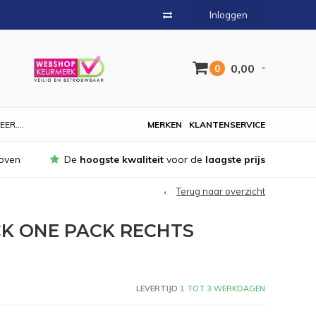
Inloggen
0,00
0
EER....
MERKEN
KLANTENSERVICE
oven
De
hoogste kwaliteit
voor de
laagste prijs
Terug naar overzicht
CK ONE PACK RECHTS
LEVERTIJD
1 TOT 3 WERKDAGEN