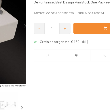
De Fonteinset Best Design Mini Block One Pack rec
ARTIKELCODE
ADB3853020
SKU
MEGA105334
-
+
Gratis bezorgen v.a. € 150,- (NL)
Afbeelding vergroten