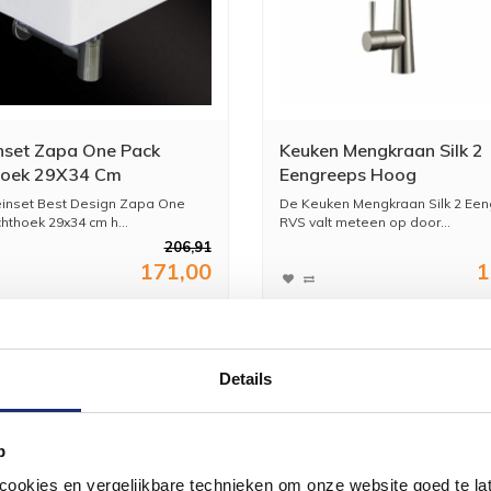
nset Zapa One Pack
Keuken Mengkraan Silk 2
hoek 29X34 Cm
Eengreeps Hoog
inset Best Design Zapa One
De Keuken Mengkraan Silk 2 Ee
hthoek 29x34 cm h...
RVS valt meteen op door...
206,91
171,00
1
Details
p
okies en vergelijkbare technieken om onze website goed te late