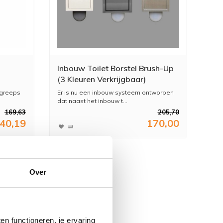
Inbouw Toilet Borstel Brush-Up
(3 Kleuren Verkrijgbaar)
ngreeps
Er is nu een inbouw systeem ontworpen
dat naast het inbouw t...
169,63
205,70
40,19
170,00
Over
n functioneren, je ervaring