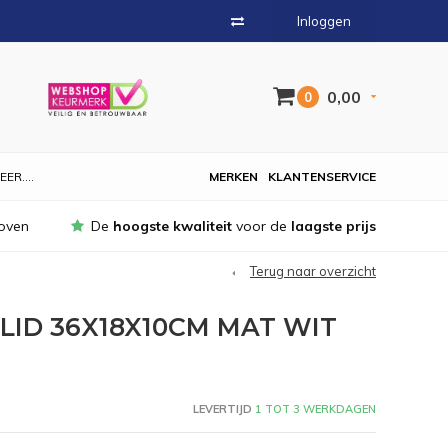
Inloggen
0,00
0
EER....
MERKEN
KLANTENSERVICE
oven
De
hoogste kwaliteit
voor de
laagste prijs
Terug naar overzicht
LID 36X18X10CM MAT WIT
LEVERTIJD
1 TOT 3 WERKDAGEN