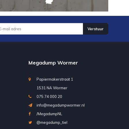
Verstuur
Megadump Wormer
Papiermakerstraat 1
1531 NA Wormer
075 74 000 20
info@megadumpwormer.nl
/MegadumpNL
@megadump_tiel