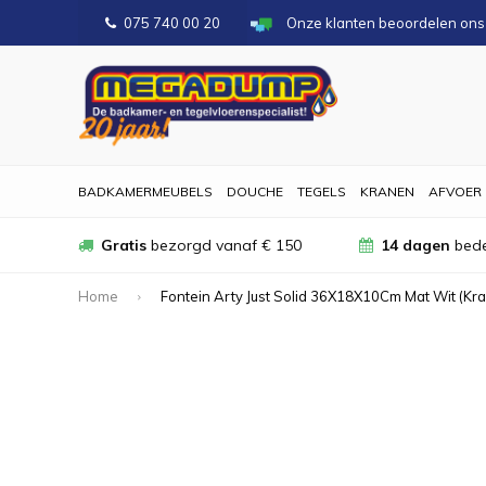
075 740 00 20
Onze klanten beoordelen on
BADKAMERMEUBELS
DOUCHE
TEGELS
KRANEN
AFVOER
Gratis
bezorgd vanaf € 150
14 dagen
bede
Home
Fontein Arty Just Solid 36X18X10Cm Mat Wit (Kr