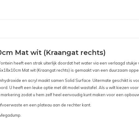
0cm Mat wit (Kraangat rechts)
 fontein heeft een strak uiterlijk doordat het water via een verlaagd stu
6x18x10cm Mat wit (Kraangat rechts) is gemaakt van een duurzaam opperv
ydroxide en acryl maakt samen Solid Surface. Uitermate geschikt is voor
woord. U heeft een leuke optie met dit model wastafel. Als u wilt kiezen v
e markering zodat u hem zelf heel eenvoudig kunt maken voor een opbou
afvoerwaste en een plateau aan de rechter kant.
el Megadump.