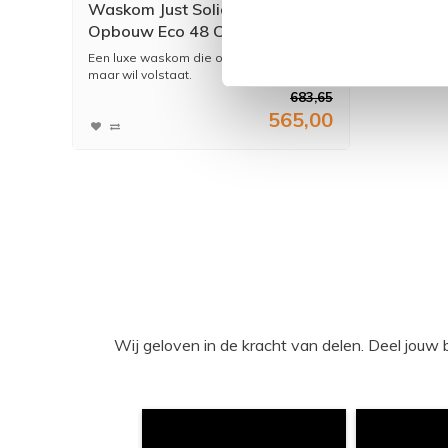
Waskom Just Solid Surface
Opbouw Eco 48 Cm Glans Wit
Een luxe waskom die op elke plek waar u
maar wil volstaat.
683,65
565,00
Wij geloven in de kracht van delen. Deel j