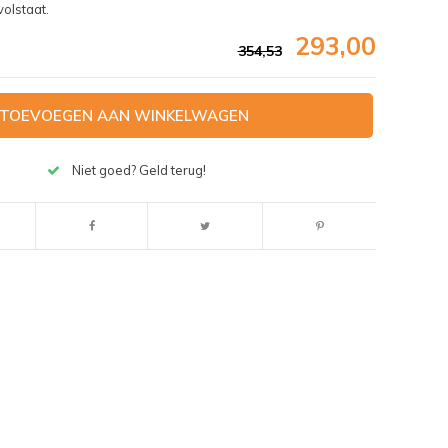
olstaat.
293,00
354,53
TOEVOEGEN AAN WINKELWAGEN
Niet goed? Geld terug!
Afbeelding vergroten