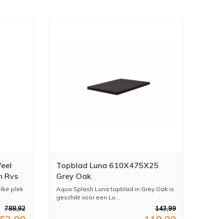
eel
Topblad Luna 610X475X25
h Rvs
Grey Oak
lke plek
Aqua Splash Luna topblad in Grey Oak is
geschikt voor een Lu...
788,92
143,99