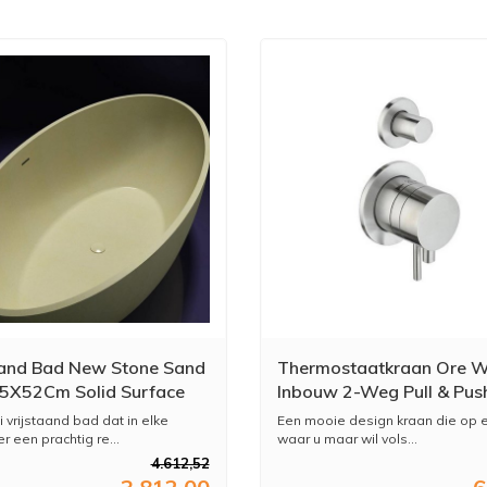
aand Bad New Stone Sand
Thermostaatkraan Ore W
5X52Cm Solid Surface
Inbouw 2-Weg Pull & Pus
 vrijstaand bad dat in elke
Een mooie design kraan die op e
 een prachtig re...
waar u maar wil vols...
4.612,52