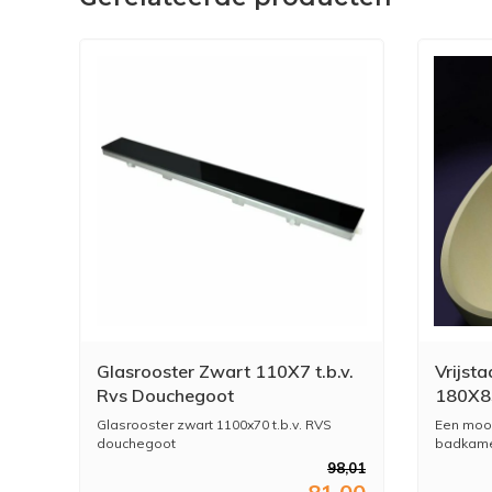
Glasrooster Zwart 110X7 t.b.v.
Vrijst
Rvs Douchegoot
180X8
Glasrooster zwart 1100x70 t.b.v. RVS
Een mooi
douchegoot
badkamer
98,01