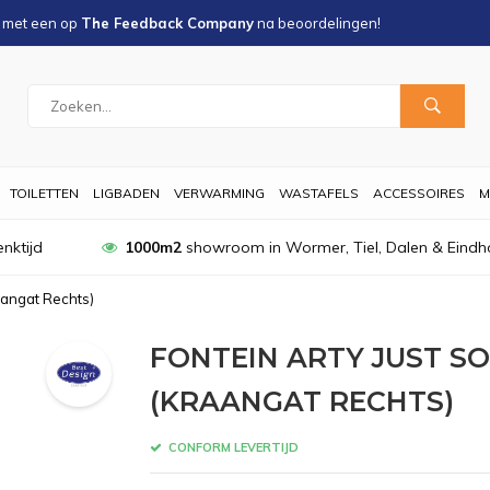
s met een
op
The Feedback Company
na
beoordelingen!
TOILETTEN
LIGBADEN
VERWARMING
WASTAFELS
ACCESSOIRES
M
nktijd
1000m2
showroom in Wormer, Tiel, Dalen & Eindh
aangat Rechts)
FONTEIN ARTY JUST SO
(KRAANGAT RECHTS)
CONFORM LEVERTIJD