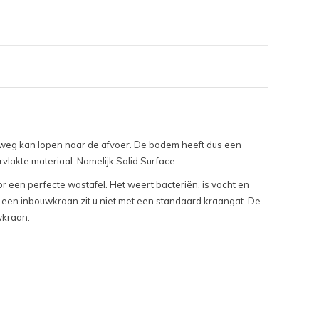
kje weg kan lopen naar de afvoer. De bodem heeft dus een
lakte materiaal. Namelijk Solid Surface.
 een perfecte wastafel. Het weert bacteriën, is vocht en
oor een inbouwkraan zit u niet met een standaard kraangat. De
wkraan.