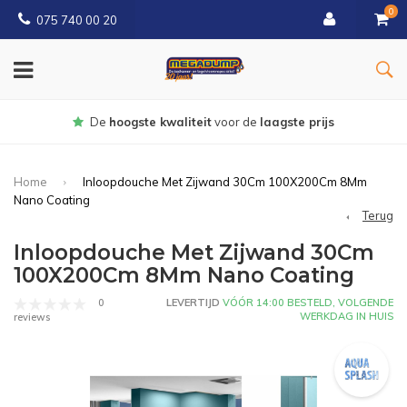
0
075 740 00 20
Gratis
bezorgd vanaf € 150
Home
Inloopdouche Met Zijwand 30Cm 100X200Cm 8Mm
Nano Coating
Terug
Inloopdouche Met Zijwand 30Cm
100X200Cm 8Mm Nano Coating
0
LEVERTIJD
VÓÓR 14:00 BESTELD, VOLGENDE
WERKDAG IN HUIS
reviews