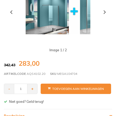
Image
1
/ 2
283,00
342,43
ARTIKELCODE
AQS4102.20
SKU
MEGA104704
-
+
TOEVOEGEN AAN WINKELWAGEN
Gratis bezorgen v.a. € 150,- (NL)
Beschrijving