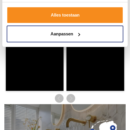
Wij geloven in de kracht van delen. Deel jouw
badkamer op Instagram met #mijndroombadkamer
en tag @megadumpnl. Samen bouwen we een
inspirerende omgeving vol met unieke
Alles toestaan
badkamerstijlen. Doe je mee?
Aanpassen