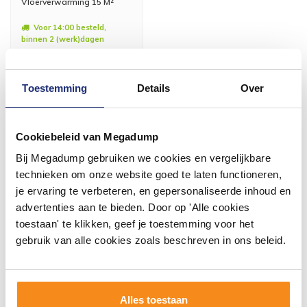
Vloerverwarming 15 M²
Voor 14:00 besteld,
binnen 2 (werk)dagen
geleverd
1.515,16
1.252,20
Toestemming
Details
Over
Meer info
Cookiebeleid van Megadump
Bij Megadump gebruiken we cookies en vergelijkbare
technieken om onze website goed te laten functioneren,
je ervaring te verbeteren, en gepersonaliseerde inhoud en
#mijndroombadkamer
advertenties aan te bieden. Door op 'Alle cookies
Wij geloven in de kracht van delen. Deel jouw
toestaan' te klikken, geef je toestemming voor het
badkamer op Instagram met #mijndroombadkamer
gebruik van alle cookies zoals beschreven in ons beleid.
en tag @megadumpnl. Samen bouwen we een
inspirerende omgeving vol met unieke
badkamerstijlen. Doe je mee?
Alles toestaan