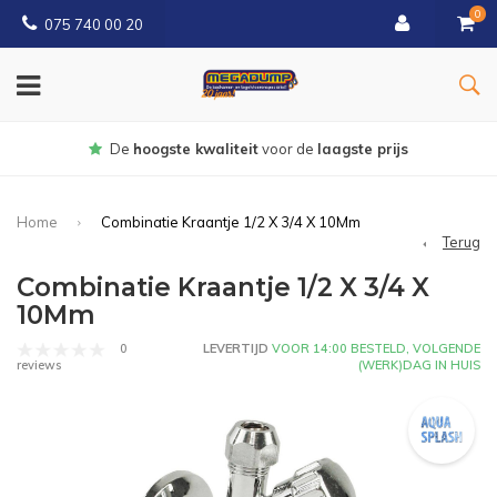
0
075 740 00 20
Gratis
bezorgd vanaf € 150
Home
Combinatie Kraantje 1/2 X 3/4 X 10Mm
Terug
Combinatie Kraantje 1/2 X 3/4 X
10Mm
0
LEVERTIJD
VOOR 14:00 BESTELD, VOLGENDE
(WERK)DAG IN HUIS
reviews