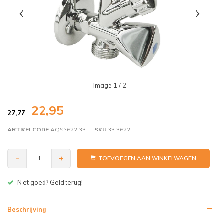
Image
1
/ 2
22,95
27,77
ARTIKELCODE
AQS3622.33
SKU
33.3622
-
+
TOEVOEGEN AAN WINKELWAGEN
Gratis bezorgen v.a. € 150,- (NL)
Beschrijving