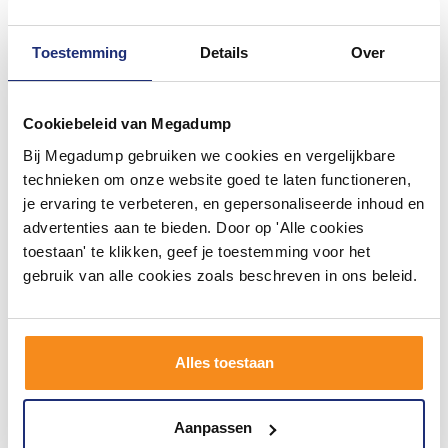
Meer info
Meer info
Toestemming
Details
Over
Cookiebeleid van Megadump
#mijndroombadkamer
Bij Megadump gebruiken we cookies en vergelijkbare
Wij geloven in de kracht van delen. Deel jouw
technieken om onze website goed te laten functioneren,
badkamer op Instagram met #mijndroombadkamer
je ervaring te verbeteren, en gepersonaliseerde inhoud en
en tag @megadumpnl. Samen bouwen we een
inspirerende omgeving vol met unieke
advertenties aan te bieden. Door op 'Alle cookies
badkamerstijlen. Doe je mee?
toestaan' te klikken, geef je toestemming voor het
gebruik van alle cookies zoals beschreven in ons beleid.
Alles toestaan
Aanpassen