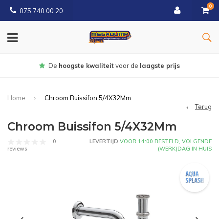
0
075 740 00 20
Gratis
bezorgd vanaf € 150
Home
Chroom Buissifon 5/4X32Mm
Terug
Chroom Buissifon 5/4X32Mm
0
LEVERTIJD
VOOR 14:00 BESTELD, VOLGENDE
(WERK)DAG IN HUIS
reviews