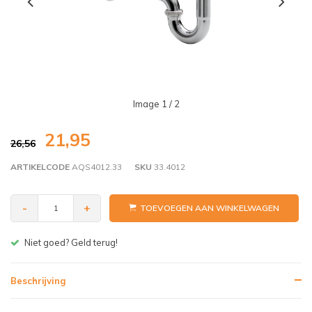
Image
1
/ 2
21,95
26,56
ARTIKELCODE
AQS4012.33
SKU
33.4012
-
+
TOEVOEGEN AAN WINKELWAGEN
Gratis bezorgen v.a. € 150,- (NL)
Beschrijving